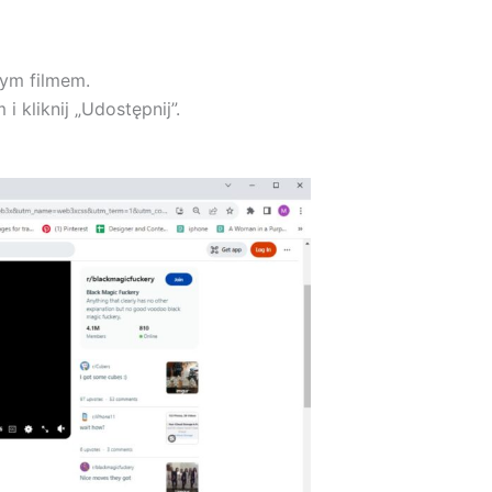
nym filmem.
kliknij „Udostępnij”.