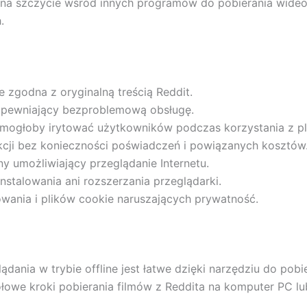
ię na szczycie wśród innych programów do pobierania wide
.
e zgodna z oryginalną treścią Reddit.
 zapewniający bezproblemową obsługę.
 mogłoby irytować użytkowników podczas korzystania z pl
nkcji bez konieczności poświadczeń i powiązanych kosztów
y umożliwiający przeglądanie Internetu.
instalowania ani rozszerzania przeglądarki.
wania i plików cookie naruszających prywatność.
lądania w trybie offline jest łatwe dzięki narzędziu do p
owe kroki pobierania filmów z Reddita na komputer PC lu