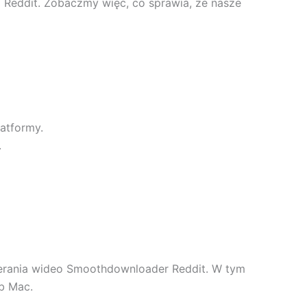
o Reddit. Zobaczmy więc, co sprawia, że nasze
atformy.
.
obierania wideo Smoothdownloader Reddit. W tym
b Mac.