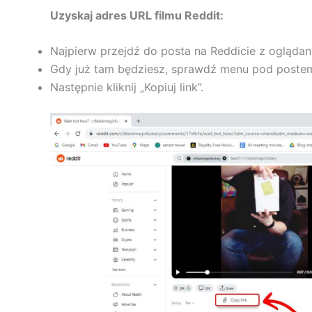
Uzyskaj adres URL filmu Reddit:
Najpierw przejdź do posta na Reddicie z ogląda
Gdy już tam będziesz, sprawdź menu pod postem i 
Następnie kliknij „Kopiuj link”.