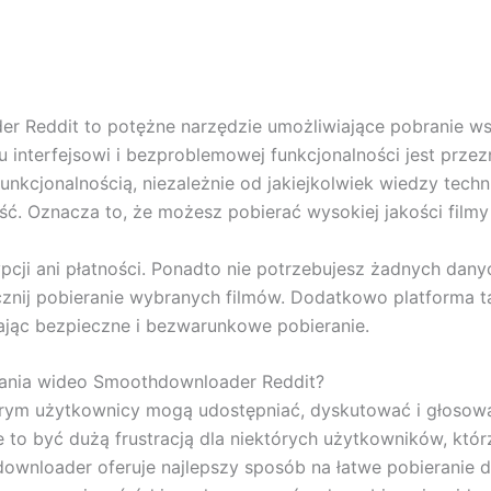
 Reddit to potężne narzędzie umożliwiające pobranie wsz
mu interfejsowi i bezproblemowej funkcjonalności jest prz
nkcjonalnością, niezależnie od jakiejkolwiek wiedzy techni
ć. Oznacza to, że możesz pobierać wysokiej jakości filmy
cji ani płatności. Ponadto nie potrzebujesz żadnych danyc
pocznij pobieranie wybranych filmów. Dodatkowo platforma 
ając bezpieczne i bezwarunkowe pobieranie.
rania wideo Smoothdownloader Reddit?
órym użytkownicy mogą udostępniać, dyskutować i głosowa
 to być dużą frustracją dla niektórych użytkowników, któr
downloader oferuje najlepszy sposób na łatwe pobieranie 