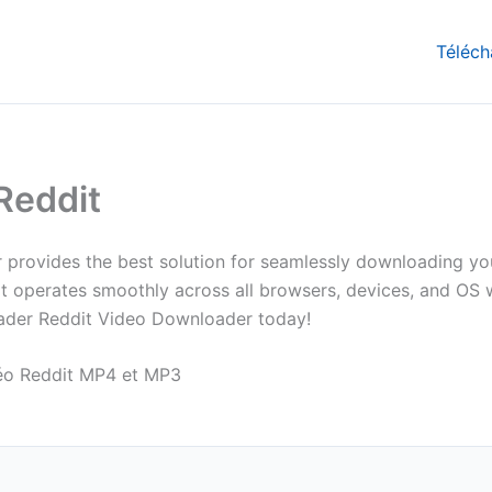
Téléch
Reddit
ovides the best solution for seamlessly downloading your
 operates smoothly across all browsers, devices, and OS wit
oader Reddit Video Downloader today!
idéo Reddit MP4 et MP3