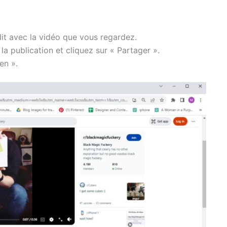
dit avec la vidéo que vous regardez.
a publication et cliquez sur « Partager ».
en ».