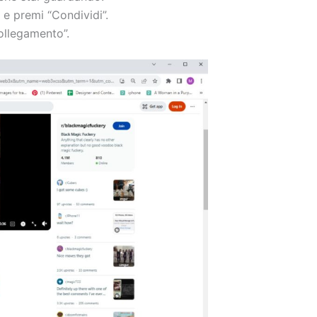
t e premi “Condividi”.
llegamento”.