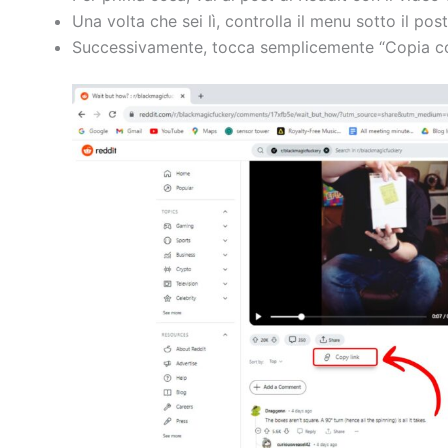
Una volta che sei lì, controlla il menu sotto il pos
Successivamente, tocca semplicemente “Copia co