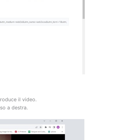
roduce il video.
sso a destra.