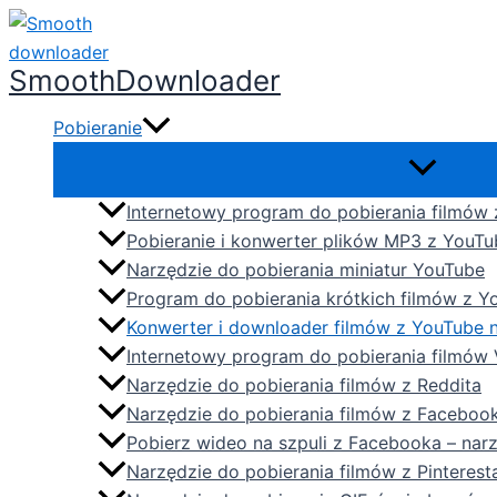
Przejdź
do
SmoothDownloader
treści
Pobieranie
Internetowy program do pobierania filmów
Pobieranie i konwerter plików MP3 z YouTu
Narzędzie do pobierania miniatur YouTube​
Program do pobierania krótkich filmów z Y
Konwerter i downloader filmów z YouTube 
Internetowy program do pobierania filmów
Narzędzie do pobierania filmów z Reddita
Narzędzie do pobierania filmów z Facebook
Pobierz wideo na szpuli z Facebooka – narz
Narzędzie do pobierania filmów z Pinteresta