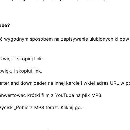
ube?
ć wygodnym sposobem na zapisywanie ulubionych klipów w 
więk i skopiuj link.
er and downloader na innej karcie i wklej adres URL w p
konwertować krótki film z YouTube na plik MP3.
ycisk „Pobierz MP3 teraz”. Kliknij go.