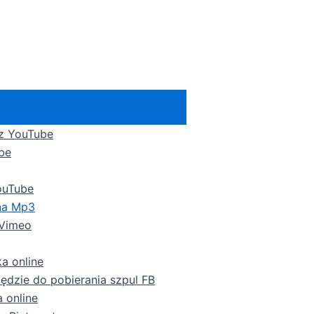
 z YouTube
be​
ouTube​
na Mp3
 Vimeo
a online
ędzie do pobierania szpul FB
 online