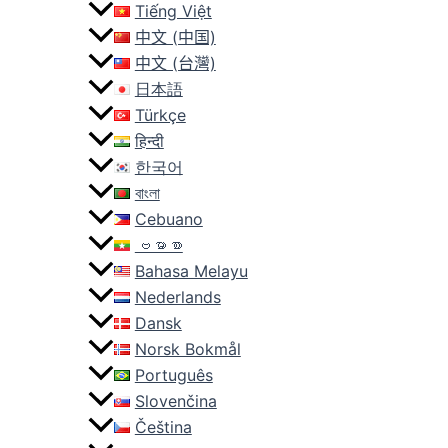
Tiếng Việt
中文 (中国)
中文 (台灣)
日本語
Türkçe
हिन्दी
한국어
বাংলা
Cebuano
ဗမာစာ
Bahasa Melayu
Nederlands
Dansk
Norsk Bokmål
Português
Slovenčina
Čeština