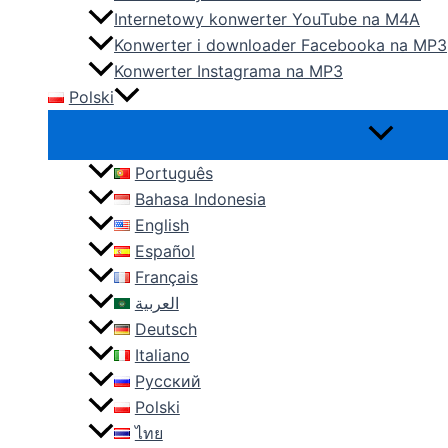
Internetowy konwerter YouTube na M4A
Konwerter i downloader Facebooka na MP3
Konwerter Instagrama na MP3
Polski
Português
Bahasa Indonesia
English
Español
Français
العربية
Deutsch
Italiano
Русский
Polski
ไทย