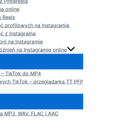
z Pinteresta
a online
m Reels
ęć profilowych na Instagramie
ęć z Instagrama
orii na Instagramie
óżnień na Instagramie online
k – TikTok do MP4
owych TikTok – przeglądarka TT PFP
na MP3, WAV, FLAC i AAC