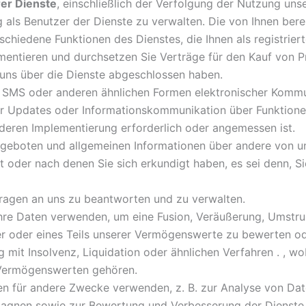
rer Dienste
, einschließlich der Verfolgung der Nutzung unse
g als Benutzer der Dienste zu verwalten. Die von Ihnen be
schiedene Funktionen des Dienstes, die Ihnen als registrier
entieren und durchsetzen Sie Verträge für den Kauf von Pr
 uns über die Dienste abgeschlossen haben.
, SMS oder anderen ähnlichen Formen elektronischer Kommun
 Updates oder Informationskommunikation über Funktionen,
r deren Implementierung erforderlich oder angemessen ist.
geboten und allgemeinen Informationen über andere von u
t oder nach denen Sie sich erkundigt haben, es sei denn, Si
ragen an uns zu beantworten und zu verwalten.
re Daten verwenden, um eine Fusion, Veräußerung, Umstruk
r oder eines Teils unserer Vermögenswerte zu bewerten ode
t Insolvenz, Liquidation oder ähnlichen Verfahren . , wo
 Vermögenswerten gehören.
en für andere Zwecke verwenden, z. B. zur Analyse von Date
nen sowie zur Bewertung und Verbesserung der Dienste, P