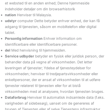
et websted til en anden enhed; Denne hjemmeside
indeholder detaljer om din browserhistorik
nation
Henviser til Malaysia.
udstyr
computer Dette betyder enhver enhed, der kan få
adgang til tjenesten, såsom en mobiltelefon eller digital
tablet.
Personlig information
Enhver information om
identificerbare eller identificerbare personer.
del
Med henvisning til hjemmesiden.
Service udbyder
betyder en fysisk eller juridisk person, der
behandler data på vegne af virksomheden. Det letter
leveringen af ​​tjenester; Ydelse af tjenesteydelser for
virksomheden; henviser til tredjepartsvirksomheder eller
enkeltpersoner, der er ansat af virksomheden til at udføre
tjenester relateret til tjenesten eller for at bistå
virksomheden med at analysere, hvordan tjenesten bruges.
Dataforbrug
Henviser til automatisk indsamlede data (f.eks.
varigheden af ​​sidebesøg), uanset om de genereres af
brugen af ​​Tjenesten eller af selve Tjenestens infrastruktur.