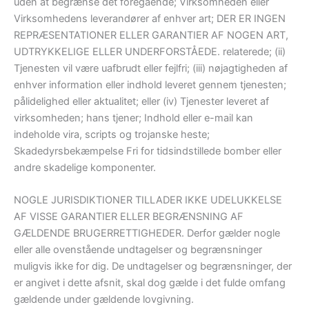
uden at begrænse det foregående; Virksomheden eller
Virksomhedens leverandører af enhver art; DER ER INGEN
REPRÆSENTATIONER ELLER GARANTIER AF NOGEN ART,
UDTRYKKELIGE ELLER UNDERFORSTÅEDE. relaterede; (ii)
Tjenesten vil være uafbrudt eller fejlfri; (iii) nøjagtigheden af ​​
enhver information eller indhold leveret gennem tjenesten;
pålidelighed eller aktualitet; eller (iv) Tjenester leveret af
virksomheden; hans tjener; Indhold eller e-mail kan
indeholde vira, scripts og trojanske heste;
Skadedyrsbekæmpelse Fri for tidsindstillede bomber eller
andre skadelige komponenter.
NOGLE JURISDIKTIONER TILLADER IKKE UDELUKKELSE
AF VISSE GARANTIER ELLER BEGRÆNSNING AF
GÆLDENDE BRUGERRETTIGHEDER. Derfor gælder nogle
eller alle ovenstående undtagelser og begrænsninger
muligvis ikke for dig. De undtagelser og begrænsninger, der
er angivet i dette afsnit, skal dog gælde i det fulde omfang
gældende under gældende lovgivning.