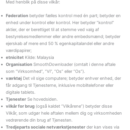
Med henblik på disse vilkår:
Føderation
betyder fælles kontrol med én part; betyder en
enhed under kontrol eller kontrol. Her betyder “kontrol”
aktier, der er berettiget til at stemme ved valg af
bestyrelsesmedlemmer eller andre embedsmænd; betyder
ejerskab af mere end 50 % egenkapitalandel eller andre
værdipapirer;
etnicitet
Kilde: Malaysia
Organisation
SmoothDownloader (omtalt i denne aftale
som “Virksomhed”, “Vi”, “Os” eller “Os”).
værktøj
Det vil sige computere; betyder enhver enhed, der
får adgang til Tjenesterne, inklusive mobiltelefoner eller
digitale tablets.
Tjenester
Se hovedsiden.
vilkår for brug
(også kaldet “Vilkårene”) betyder disse
Vilkår, som udgør hele aftalen mellem dig og virksomheden
vedrørende din brug af Tjenesten.
Tredjeparts sociale netværkstjenester
der kan vises via