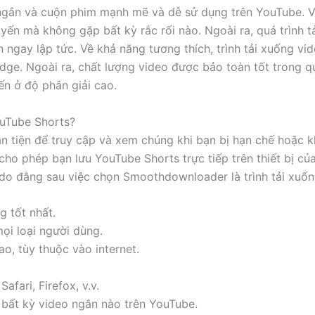
ngắn và cuộn phim mạnh mẽ và dễ sử dụng trên YouTube. Vớ
yến mà không gặp bất kỳ rắc rối nào. Ngoài ra, quá trình
gay lập tức. Về khả năng tương thích, trình tải xuống vid
dge. Ngoài ra, chất lượng video được bảo toàn tốt trong q
n ở độ phân giải cao.
ouTube Shorts?
n tiện để truy cập và xem chúng khi bạn bị hạn chế hoặc k
phép bạn lưu YouTube Shorts trực tiếp trên thiết bị của 
 do đằng sau việc chọn Smoothdownloader là trình tải xuốn
g tốt nhất.
mọi loại người dùng.
o, tùy thuộc vào internet.
fari, Firefox, v.v.
bất kỳ video ngắn nào trên YouTube.