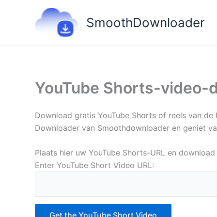
Ga
naar
SmoothDownloader
de
inhoud
YouTube Shorts-video-
Download gratis YouTube Shorts of reels van de
Downloader van Smoothdownloader en geniet van j
Plaats hier uw YouTube Shorts-URL en download 
Enter YouTube Short Video URL:
Get the YouTube Short Video