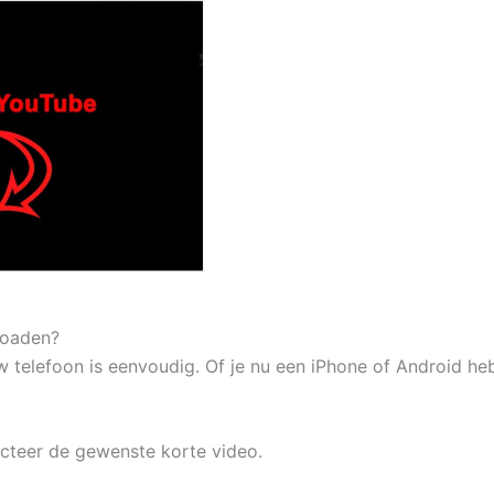
loaden?
elefoon is eenvoudig. Of je nu een iPhone of Android hebt
teer de gewenste korte video.