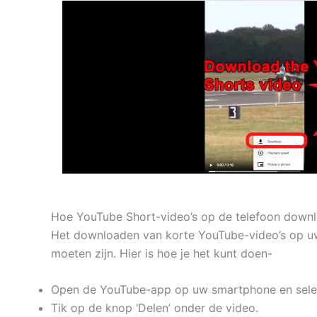
Hoe YouTube Short-video’s op de telefoon down
Het downloaden van korte YouTube-video’s op uw t
moeten zijn. Hier is hoe je het kunt doen-
Open de YouTube-app op uw smartphone en selec
Tik op de knop ‘Delen’ onder de video.