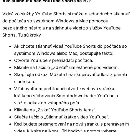
Ako stiahnuť video YouTube Shorts na PC?
Videá zo služby YouTube Shorts si môžete jednoducho stiahnuť
do počítača so systémom Windows a Mac pomocou
bezplatného nástroja na stiahnutie videí zo služby YouTube
Shorts. Tu sú kroky
Ak chcete stiahnuť videá YouTube Shorts do počítača so
systémom Windows alebo Mac, postupujte takto:
Otvorte YouTube v prehliadači počítača.
Kliknite na tlačidlo „Zdieľať“ umiestnené pod videom.
Skopírujte odkaz. Môžete tiež skopírovať odkaz z panela
s adresou.
V ľubovoľnom prehliadači otvorte webovú stránku
krátkeho sťahovania Smoothdownloader YouTube a
vložte odkaz do vstupného poľa.
Kliknite na „Získať YouTube Shorts teraz“.
Stlačte tlačidlo „Stiahnuť krátke video YouTube“.
Keď budete presmerovaní na novú stránku s prehrávaním
videa, kliknite na ikonu „Tri bodky“ a potom vyberte