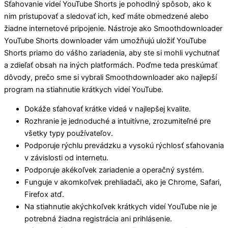
Sťahovanie videí YouTube Shorts je pohodlný spôsob, ako k
nim pristupovať a sledovať ich, keď máte obmedzené alebo
žiadne internetové pripojenie. Nástroje ako Smoothdownloader
YouTube Shorts downloader vám umožňujú uložiť YouTube
Shorts priamo do vášho zariadenia, aby ste si mohli vychutnať
a zdieľať obsah na iných platformách. Poďme teda preskúmať
dôvody, prečo sme si vybrali Smoothdownloader ako najlepší
program na stiahnutie krátkych videí YouTube.
Dokáže sťahovať krátke videá v najlepšej kvalite.
Rozhranie je jednoduché a intuitívne, zrozumiteľné pre
všetky typy používateľov.
Podporuje rýchlu prevádzku a vysokú rýchlosť sťahovania
v závislosti od internetu.
Podporuje akékoľvek zariadenie a operačný systém.
Funguje v akomkoľvek prehliadači, ako je Chrome, Safari,
Firefox atď.
Na stiahnutie akýchkoľvek krátkych videí YouTube nie je
potrebná žiadna registrácia ani prihlásenie.