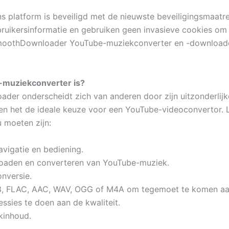
 platform is beveiligd met de nieuwste beveiligingsmaatr
ikersinformatie en gebruiken geen invasieve cookies om u
moothDownloader YouTube-muziekconverter en -downloade
muziekconverter is?
r onderscheidt zich van anderen door zijn uitzonderlijke
ken het de ideale keuze voor een YouTube-videoconvertor. 
moeten zijn:
avigatie en bediening.
loaden en converteren van YouTube-muziek.
onversie.
P3, FLAC, AAC, WAV, OGG of M4A om tegemoet te komen aan
ssies te doen aan de kwaliteit.
kinhoud.