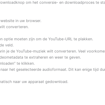
e downloadknop om het conversie- en downloadproces te star
website in uw browser.
ilt converteren.
n optie moeten zijn om de YouTube-URL te plakken.
de veld.
aarin je de YouTube-muziek wilt converteren. Veel voorkom
deometadata te extraheren en weer te geven.
loaden” te klikken.
aar het geselecteerde audioformaat. Dit kan enige tijd dur
omatisch naar uw apparaat gedownload.