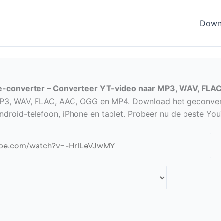
Down
-converter – Converteer YT-video naar MP3, WAV, FLA
MP3, WAV, FLAC, AAC, OGG en MP4. Download het geconve
droid-telefoon, iPhone en tablet. Probeer nu de beste Yo