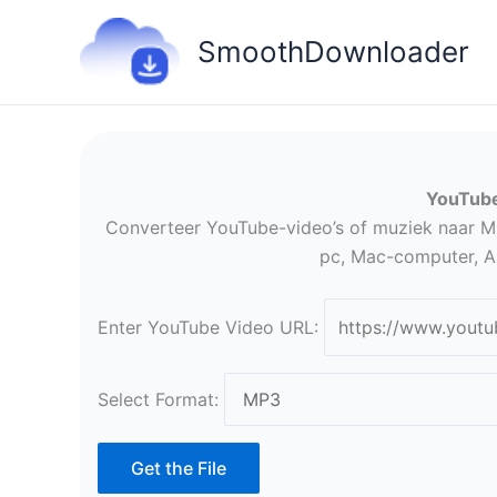
Ga
naar
SmoothDownloader
de
inhoud
YouTube
Converteer YouTube-video’s of muziek naar 
pc, Mac-computer, An
Enter YouTube Video URL:
Select Format:
Get the File