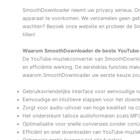
SmoothDownloader neemt uw privacy serieus. Ons
apparaat te voorkomen. We verzamelen geen gebru
wachten? Bezoek onze website en probeer de S
tillen!
Waarom SmoothDownloader de beste YouTube-
De YouTube-muziekconverter van SmoothDownloade
en efficiënte werking. De eersteklas functies ma
waarom SmoothDownloader uw eerste keuze zou 
Gebruiksvriendelijke interface voor eenvoudige n
Eenvoudige en intuïtieve stappen voor het down
Zorgt voor audio-uitvoer van hoge kwaliteit na c
Het ondersteunt talloze audioformaten zoals M
Optimalisatie voor snelle conversies zonder conce
Efficiënt en snel downloaden van YouTube-muzie
Onbeperkt gratis toegang tot alle functies