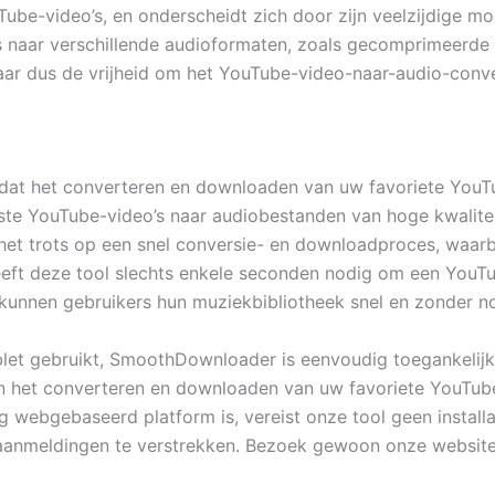
e-video’s, en onderscheidt zich door zijn veelzijdige moge
s naar verschillende audioformaten, zoals gecomprimeerde
aar dus de vrijheid om het YouTube-video-naar-audio-conve
 dat het converteren en downloaden van uw favoriete YouTu
te YouTube-video’s naar audiobestanden van hoge kwaliteit,
het trots op een snel conversie- en downloadproces, waarb
eeft deze tool slechts enkele seconden nodig om een ​​Yo
d kunnen gebruikers hun muziekbibliotheek snel en zonder 
et gebruikt, SmoothDownloader is eenvoudig toegankelijk 
n het converteren en downloaden van uw favoriete YouTub
 webgebaseerd platform is, vereist onze tool geen installa
of aanmeldingen te verstrekken. Bezoek gewoon onze website 