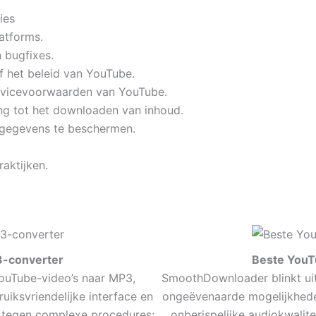
ies
atforms.
 bugfixes.
f het beleid van YouTube.
rvicevoorwaarden van YouTube.
ing tot het downloaden van inhoud.
sgegevens te beschermen.
aktijken.
3-converter
Beste YouT
ouTube-video’s naar MP3,
SmoothDownloader blinkt uit
iksvriendelijke interface en
ongeëvenaarde mogelijkheden
l tegen complexe procedures;
onberispelijke audiokwalit