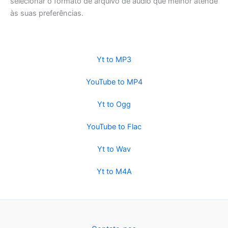
selecionar o formato de arquivo de áudio que melhor atende
às suas preferências.
Yt to MP3
YouTube to MP4
Yt to Ogg
YouTube to Flac
Yt to Wav
Yt to M4A