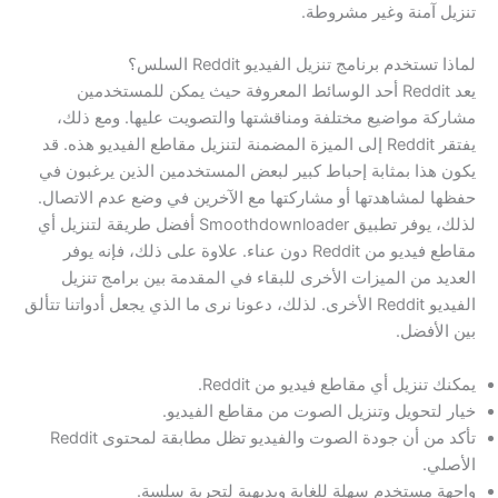
تنزيل آمنة وغير مشروطة.
لماذا تستخدم برنامج تنزيل الفيديو Reddit السلس؟
يعد Reddit أحد الوسائط المعروفة حيث يمكن للمستخدمين
مشاركة مواضيع مختلفة ومناقشتها والتصويت عليها. ومع ذلك،
يفتقر Reddit إلى الميزة المضمنة لتنزيل مقاطع الفيديو هذه. قد
يكون هذا بمثابة إحباط كبير لبعض المستخدمين الذين يرغبون في
حفظها لمشاهدتها أو مشاركتها مع الآخرين في وضع عدم الاتصال.
لذلك، يوفر تطبيق Smoothdownloader أفضل طريقة لتنزيل أي
مقاطع فيديو من Reddit دون عناء. علاوة على ذلك، فإنه يوفر
العديد من الميزات الأخرى للبقاء في المقدمة بين برامج تنزيل
الفيديو Reddit الأخرى. لذلك، دعونا نرى ما الذي يجعل أدواتنا تتألق
بين الأفضل.
يمكنك تنزيل أي مقاطع فيديو من Reddit.
خيار لتحويل وتنزيل الصوت من مقاطع الفيديو.
تأكد من أن جودة الصوت والفيديو تظل مطابقة لمحتوى Reddit
الأصلي.
واجهة مستخدم سهلة للغاية وبديهية لتجربة سلسة.