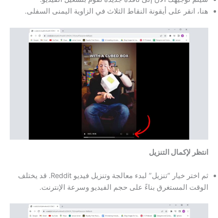
هنا، انقر على أيقونة النقاط الثلاث في الزاوية اليمنى السفلى.
انتظر لإكمال التنزيل
ثم اختر خيار “تنزيل” لبدء معالجة وتنزيل فيديو Reddit. قد يختلف
الوقت المستغرق بناءً على حجم الفيديو وسرعة الإنترنت.