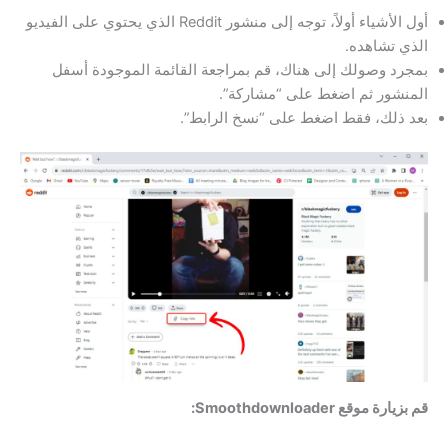
أول الأشياء أولاً، توجه إلى منشور Reddit الذي يحتوي على الفيديو
الذي تشاهده.
بمجرد وصولك إلى هناك، قم بمراجعة القائمة الموجودة أسفل
المنشور ثم اضغط على “مشاركة”.
بعد ذلك، فقط اضغط على “نسخ الرابط”.
قم بزيارة موقع Smoothdownloader: