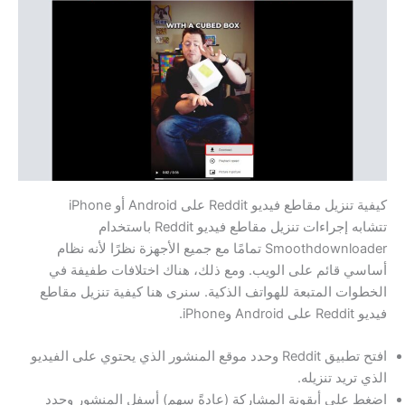
كيفية تنزيل مقاطع فيديو Reddit على Android أو iPhone
تتشابه إجراءات تنزيل مقاطع فيديو Reddit باستخدام
Smoothdownloader تمامًا مع جميع الأجهزة نظرًا لأنه نظام
أساسي قائم على الويب. ومع ذلك، هناك اختلافات طفيفة في
الخطوات المتبعة للهواتف الذكية. سنرى هنا كيفية تنزيل مقاطع
فيديو Reddit على Android وiPhone.
افتح تطبيق Reddit وحدد موقع المنشور الذي يحتوي على الفيديو
الذي تريد تنزيله.
اضغط على أيقونة المشاركة (عادةً سهم) أسفل المنشور وحدد