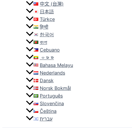
中文 (台灣)
日本語
Türkçe
हिन्दी
한국어
বাংলা
Cebuano
ဗမာစာ
Bahasa Melayu
Nederlands
Dansk
Norsk Bokmål
Português
Slovenčina
Čeština
עברית