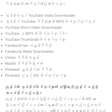
ကိရိယာများကို အောက်တွင်ဖော်ပြထားပါသည်။
အွန်လိုင်းတွင် YouTube Video Downloader
အွန်လိုင်း YouTube ဗီဒီယိုများကို MP3 ဒေါင်းလုဒ်လုပ်ရန်
YouTube Short Video Downloader
YouTube မှ MP3 ကို ဒေါင်းလုဒ်လုပ်ပါ။
YouTube Thumbnail ဒေါင်းလုဒ်လုပ်သူ
Facebook’tan အညွှန်းဗီဒီယို
Facebook Reels Downloader
Vimeo ဗီဒီယိုအညွှန်း
Reddit ဗီဒီယိုဒါရိုက်တာ
Pinterest ညွှန်းနိုင်သော ဗီဒီယို
Pinterest ပုံနှင့် GIF ဒေါင်းလုဒ်လုပ်သူ
ကျွန်ုပ်၏ အွန်လိုင်းဒေါင်းလုဒ်များ၏ လုံခြုံရေးကို ကျွန်ုပ် မည်သို့
အာမခံနိုင်မည်နည်း။
ကျွန်ုပ်တို့၏ဒေါင်းလုဒ်ဆွဲခြင်းသည် ပြင်ပကုမ္ပဏီ API များ
သို့မဟုတ် ပြင်ပဝန်ဆောင်မှုများပေါ်တွင် မမူတည်သည့်အတွက်
ကျွန်ုပ်တို့ ဂုဏ်ယူပါသည်။ အကြောင်းအရာပြဿနာအားလုံးကို ကိုင်တွယ်