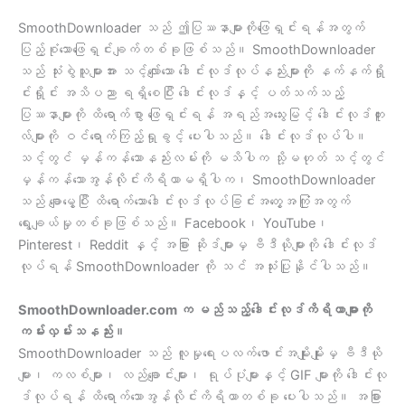
SmoothDownloader သည် ဤပြဿနာများကိုဖြေရှင်းရန်အတွက်
ပြည့်စုံသောဖြေရှင်းချက်တစ်ခုဖြစ်သည်။ SmoothDownloader
သည် သုံးစွဲသူများအား သင့်လျော်သော ဒေါင်းလုဒ်လုပ်နည်းများကို နက်နက်ရှို
င်းရှိုင်း အသိပညာ ရရှိစေပြီး ဒေါင်းလုဒ်နှင့် ပတ်သက်သည့်
ပြဿနာများကို ထိရောက်စွာ ဖြေရှင်းရန် အရည်အသွေးမြင့် ဒေါင်းလုဒ်တူး
လ်များကို ဝင်ရောက်ကြည့်ရှုခွင့် ပေးပါသည်။ ဒေါင်းလုဒ်လုပ်ပါ။
သင့်တွင် မှန်ကန်သောနည်းလမ်းကို မသိပါက သို့မဟုတ် သင့်တွင်
မှန်ကန်သောအွန်လိုင်းကိရိယာမရှိပါက၊ SmoothDownloader
သည် ချောမွေ့ပြီး ထိရောက်သောဒေါင်းလုဒ်လုပ်ခြင်းအတွေ့အကြုံအတွက်
ရွေးချယ်မှုတစ်ခုဖြစ်သည်။ Facebook၊ YouTube၊
Pinterest၊ Reddit နှင့် အခြား ဆိုဒ်များမှ ဗီဒီယိုများကို ဒေါင်းလုဒ်
လုပ်ရန် SmoothDownloader ကို သင် အသုံးပြုနိုင်ပါသည်။
SmoothDownloader.com က မည်သည့်ဒေါင်းလုဒ်ကိရိယာများကို
ကမ်းလှမ်းသနည်း။
SmoothDownloader သည် လူမှုရေးပလက်ဖောင်းအမျိုးမျိုးမှ ဗီဒီယို
များ၊ ကလစ်များ၊ လည်ချောင်းများ၊ ရုပ်ပုံများနှင့် GIF များကို ဒေါင်းလု
ဒ်လုပ်ရန် ထိရောက်သောအွန်လိုင်းကိရိယာတစ်ခု ပေးပါသည်။ အခြား