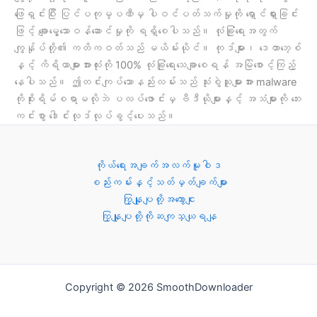
ဖြေရှင်းပြီး ပြင်ပကုမ္ပဏီမှ ပါဝင်ပတ်သက်မှုကို ရှောင်ရှားခြင်း
ဖြင့် ချောမွေ့သောဝန်ဆောင်မှုကို ရရှိစေပါသည်။ လုံခြုံရေးအတွက်
ကျွန်ုပ်တို့၏ ကတိကဝတ်သည် မယိမ်းယိုင်။ ကုဒ်များ၊ ဒေတာဘေ့စ်
နှင့် ကိရိယာများအားလုံးကို 100% လုံခြုံရေးသေချာစေရန် အမြဲစောင့်ကြည့်
နေပါသည်။ ဤတင်းကျပ်သောနည်းလမ်းသည် သုံးစွဲသူများအား malware
ကိုစိုးရိမ်စရာမလိုဘဲ ပလပ်ဖောင်းမှ ဗီဒီယိုများနှင့် အသံများကို ဘေး
ကင်းစွာ ဒေါင်းလုဒ်လုပ်ခွင့်ပေးသည်။
ကိုယ်ရေးအချက်အလက်မူဝါဒ
စည်းကမ်းနှင့်သတ်မှတ်ချက်များ
ကြှနျုပျတို့အကွောငျး
ကြှနျုပျတို့ကိုဆကျသှယျရနျ
Copyright © 2026 SmoothDownloader