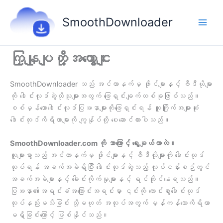
Skip
to
SmoothDownloader
content
ကြှနျုပျတို့အကွောငျး
SmoothDownloader သည် အင်တာနက်မှ ဖိုင်များနှင့် ဗီဒီယိုများ
ကို ဒေါင်းလုဒ်ဆွဲလိုသူများအတွက် ဖြေရှင်းချက်တစ်ခုဖြစ်သည်။
စစ်မှန်သောဒေါင်းလုဒ်ပြဿနာများကိုဖြေရှင်းရန် လူကြိုက်အများဆုံး
ဒေါင်းလုဒ်ကိရိယာများကို ကျွန်ုပ်တို့ ပေးဆောင်ထားပါသည်။
SmoothDownloader.com ကို ဘာကြောင့် ရွေးချယ်တာလဲ။
လူများစွာသည် အင်တာနက်မှ ဖိုင်များနှင့် ဗီဒီယိုများကို ဒေါင်းလုဒ်
လုပ်ရန် အခက်အခဲရှိပြီး ဒေါင်းလုဒ်ဆွဲသည့် လုပ်ငန်းစဉ်တွင်
အခက်အခဲများနှင့် ခေါင်းကိုက်မှုများနှင့် ရင်ဆိုင်နေရသည်။
ပြဿနာ၏အရင်းခံအကြောင်းအရင်းမှာ ၎င်းကို ကောင်းစွာဒေါင်းလုဒ်
လုပ်နည်းမသိခြင်း သို့မဟုတ် အလုပ်အတွက် မှန်ကန်သောကိရိယာ
မရှိခြင်းကြောင့် ဖြစ်နိုင်သည်။