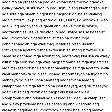
naghimo sa proseso sa pag-download nga medyo prangka.
Wala’y bayad, suskrisyon, o pag-sign up ang kinahanglan. Kini
nga libre nga himan hingpit nga naglihok online sa lainlaing
mga platform, lakip ang Android, iOS, Linux, ug Windows. Mao
nga, kung nagbiyahe ka gamit ang usa ka mobile device,
nagtrabaho sa usa ka desktop, o nag-swipe sa usa ka tablet,
ang Smoothdownloader nag-atiman sa imong mga
panginahanglan nga wala mag-install sa bisan unsang
software sa aparato o mga extension sa imong browser. Dili
sama sa daghang mga alternatibo, nagtanyag kini usa ka walay
kutub nga serbisyo nga wala pagpamomba sa mga tiggamit sa
mga makasamok nga ad o nagpameligro sa mga aparato. Wala
kami mangolekta og bisan unsang impormasyon sa tiggamit o
mangayo og bisan unsa samtang naggamit sa among
plataporma. Sa mga termino sa pasundayag, Ang dili masayop
nga tulin sa pag-download nagpalain niini nga wala
ikompromiso ang orihinal nga kalidad sa video. Sa katapusan,
ang walay problema nga kasinatian ug ang kinatibuk-ang
kasayon ​​naghimo sa Smoothdownloader nga labing maayo