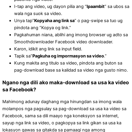
I-tap ang video, ug dayon pilia ang “
Ipaambit
” sa ubos sa
wala nga suok sa video.
Unya tap”
Kopyaha ang link sa
” o pag-swipe sa tuo ug
pindota ang “Kopya og link.”
Pagkahuman niana, ablihi ang imong browser ug adto sa
Smoothdownloader Facebook video downloader.
Karon, idikit ang link sa input field.
Tapik sa”
Pagkuha og impormasyon sa video
.”
Kung makita ang titulo sa video, pindota ang buton sa
pag-download base sa kalidad sa video nga gusto nimo.
Ngano nga dili ako maka-download sa usa ka video
sa Facebook?
Mahimong adunay daghang mga hinungdan sa imong wala
molampos nga pagsulay sa pag-download sa usa ka video sa
Facebook, sama sa dili maayo nga koneksyon sa internet,
sayup nga link sa video, o pagkopya sa link gikan sa usa ka
lokasyon gawas sa gitakda sa pamaagi nga among