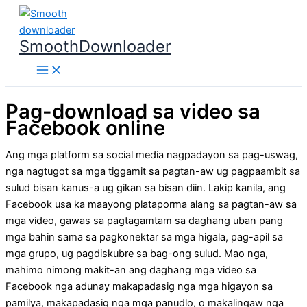
Skip
to
SmoothDownloader
content
Pag-download sa video sa
Facebook online
Ang mga platform sa social media nagpadayon sa pag-uswag,
nga nagtugot sa mga tiggamit sa pagtan-aw ug pagpaambit sa
sulud bisan kanus-a ug gikan sa bisan diin. Lakip kanila, ang
Facebook usa ka maayong plataporma alang sa pagtan-aw sa
mga video, gawas sa pagtagamtam sa daghang uban pang
mga bahin sama sa pagkonektar sa mga higala, pag-apil sa
mga grupo, ug pagdiskubre sa bag-ong sulud. Mao nga,
mahimo nimong makit-an ang daghang mga video sa
Facebook nga adunay makapadasig nga mga higayon sa
pamilya, makapadasig nga mga panudlo, o makalingaw nga