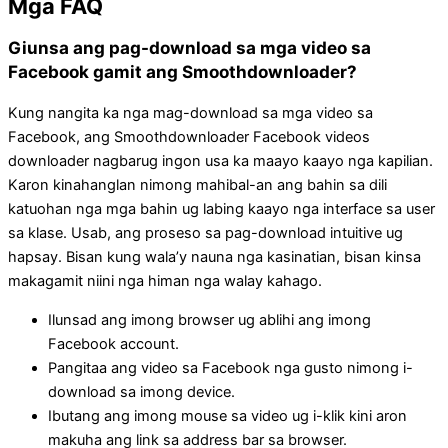
Mga FAQ
Giunsa ang pag-download sa mga video sa
Facebook gamit ang Smoothdownloader?
Kung nangita ka nga mag-download sa mga video sa
Facebook, ang Smoothdownloader Facebook videos
downloader nagbarug ingon usa ka maayo kaayo nga kapilian.
Karon kinahanglan nimong mahibal-an ang bahin sa dili
katuohan nga mga bahin ug labing kaayo nga interface sa user
sa klase. Usab, ang proseso sa pag-download intuitive ug
hapsay. Bisan kung wala’y nauna nga kasinatian, bisan kinsa
makagamit niini nga himan nga walay kahago.
Ilunsad ang imong browser ug ablihi ang imong
Facebook account.
Pangitaa ang video sa Facebook nga gusto nimong i-
download sa imong device.
Ibutang ang imong mouse sa video ug i-klik kini aron
makuha ang link sa address bar sa browser.