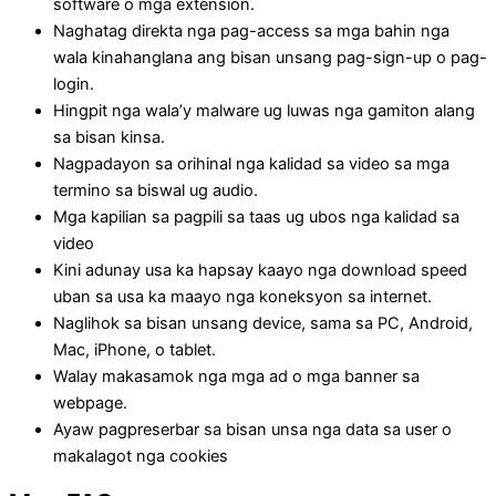
software o mga extension.
Naghatag direkta nga pag-access sa mga bahin nga
wala kinahanglana ang bisan unsang pag-sign-up o pag-
login.
Hingpit nga wala’y malware ug luwas nga gamiton alang
sa bisan kinsa.
Nagpadayon sa orihinal nga kalidad sa video sa mga
termino sa biswal ug audio.
Mga kapilian sa pagpili sa taas ug ubos nga kalidad sa
video
Kini adunay usa ka hapsay kaayo nga download speed
uban sa usa ka maayo nga koneksyon sa internet.
Naglihok sa bisan unsang device, sama sa PC, Android,
Mac, iPhone, o tablet.
Walay makasamok nga mga ad o mga banner sa
webpage.
Ayaw pagpreserbar sa bisan unsa nga data sa user o
makalagot nga cookies