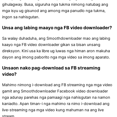
gihulagway. Busa, siguruha nga tukma nimong natubag ang
mga isyu ug gisunod ang among mga panudlo nga tukma,
ingon sa nahisgutan.
Unsa ang labing maayo nga FB video downloader?
Sa walay duhaduha, ang Smoothdownloader mao ang labing
kaayo nga FB video downloader gikan sa bisan unsang
direksyon. Kini usa ka libre ug luwas nga himan aron makuha
dayon ang imong paborito nga mga video sa imong aparato.
Unsaon nako pag-download sa FB streaming
video?
Mahimo nimong i-download ang FB streaming nga mga video
gamit ang Smoothdownloader Facebook video downloader
nga adunay parehas nga pamaagi nga nahisgutan na namon
kaniadto. Apan timan-i nga mahimo ra nimo i-download ang
live-streaming nga mga video kung mahuman na ang live
stream.