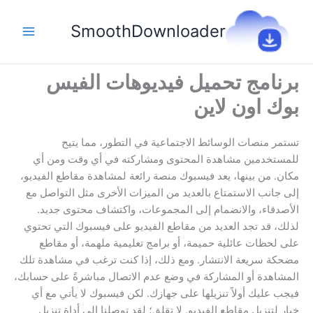
خطي
لى
SmoothDownloader
لمحتوى
برنامج تحميل فيديوهات الفيس
بوك اون لاين
تستمر منصات الوسائط الاجتماعية في التطور، مما يتيح
للمستخدمين مشاهدة المحتوى ومشاركته في أي وقت ومن أي
مكان. من بينها، يعد فيسبوك منصة رائعة لمشاهدة مقاطع الفيديو،
إلى جانب الاستمتاع بالعديد من الميزات الأخرى مثل التواصل مع
الأصدقاء، والانضمام إلى المجموعات، واكتشاف محتوى جديد.
لذلك، قد تجد العديد من مقاطع الفيديو على فيسبوك التي تحتوي
على لحظات عائلية حميمة، أو برامج تعليمية ملهمة، أو مقاطع
مضحكة سريعة الانتشار. ومع ذلك، إذا كنت ترغب في مشاهدة تلك
المشاهدة أو المشاركة في وضع عدم الاتصال مباشرةً على حسابك،
فيجب عليك أولاً تنزيلها على جهازك. لكن فيسبوك لا يأتي مع أي
خيار لتنزيل مقاطع الفيديو. لا تقلق؛ لقد توصلنا إلى أداة تنزيل