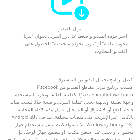
تنزيل الفيديو:
اختر جودة الفيديو واضغط على زر التنزيل بعنوان “تنزيل
بجودة عالية” أو “تنزيل بجودة منخفضة” للحصول على
الفيديو المطلوب.
أفضل برنامج تحميل فيديو من الفيسبوك
اكتسب برنامج تنزيل مقاطع الفيديو من Facebook
Smoothdownloader تقديرًا لكفاءته الفائقة وتجربة المستخدم.
واجهة نظيفة وبديهية تجعل عملية التنزيل واضحة جدًا. ليست هناك
حاجة للدفع أو الاشتراك أو التسجيل. تعمل هذه الأداة المجانية
بالكامل عبر الإنترنت على منصات مختلفة، بما في ذلك Android
وiOS وLinux وWindows. لذا، سواء كنت تتنقل باستخدام جهاز
محمول، أو تعمل على سطح مكتب، أو تتصفح جهازًا لوحيًا، فإن
تطبيق Smoothdownloader يلبي احتياجاتك دون تثبيت أي برنامج