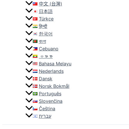
中文 (台灣)
日本語
Türkçe
हिन्दी
한국어
বাংলা
Cebuano
ဗမာစာ
Bahasa Melayu
Nederlands
Dansk
Norsk Bokmål
Português
Slovenčina
Čeština
עברית