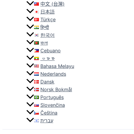
中文 (台灣)
日本語
Türkçe
हिन्दी
한국어
বাংলা
Cebuano
ဗမာစာ
Bahasa Melayu
Nederlands
Dansk
Norsk Bokmål
Português
Slovenčina
Čeština
עברית