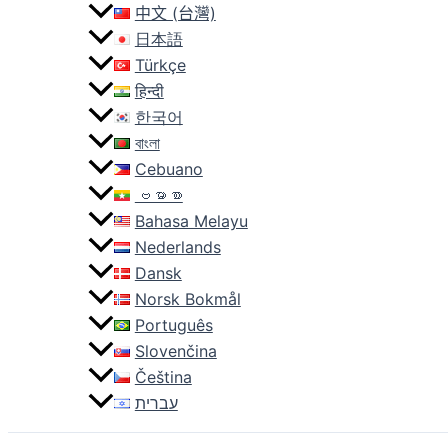
中文 (台灣)
日本語
Türkçe
हिन्दी
한국어
বাংলা
Cebuano
ဗမာစာ
Bahasa Melayu
Nederlands
Dansk
Norsk Bokmål
Português
Slovenčina
Čeština
עברית