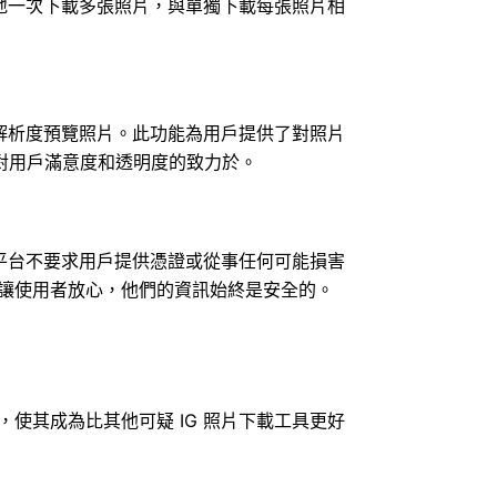
以毫不費力地一次下載多張照片，與單獨下載每張照片相
之前以實際解析度預覽照片。此功能為用戶提供了對照片
對用戶滿意度和透明度的致力於。
具不同，該平台不要求用戶提供憑證或從事任何可能損害
承諾讓使用者放心，他們的資訊始終是安全的。
能，使其成為比其他可疑 IG 照片下載工具更好