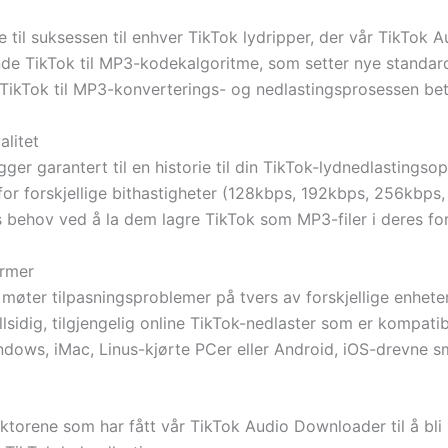
 til suksessen til enhver TikTok lydripper, der vår TikTok 
de TikTok til MP3-kodekalgoritme, som setter nye standarder
 TikTok til MP3-konverterings- og nedlastingsprosessen bet
alitet
 legger garantert til en historie til din TikTok-lydnedlasti
for forskjellige bithastigheter (128kbps, 192kbps, 256kbps, 
behov ved å la dem lagre TikTok som MP3-filer i deres fore
ormer
 møter tilpasningsproblemer på tvers av forskjellige enhete
lsidig, tilgjengelig online TikTok-nedlaster som er kompati
ndows, iMac, Linus-kjørte PCer eller Android, iOS-drevne sm
torene som har fått vår TikTok Audio Downloader til å bli 