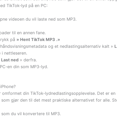
 ned TikTok-lyd på en PC:
 åpne videoen du vil laste ned som MP3.
der til en annen fane.
 trykk på
» Hent TikTok MP3 .»
håndsvisningsmetadata og et nedlastingsalternativ kalt »
L
 i nettleseren.
»
Last ned
» derfra.
il PC-en din som MP3-lyd.
 iPhone?
mformet din TikTok-lydnedlastingsopplevelse. Det er en n
 som gjør den til det mest praktiske alternativet for alle. S
 som du vil konvertere til MP3.