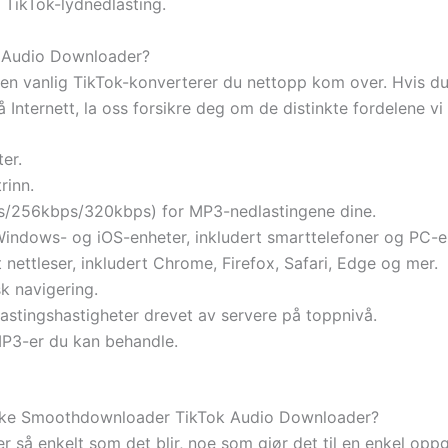
n TikTok-lydnedlasting.
 Audio Downloader?
n vanlig TikTok-konverterer du nettopp kom over. Hvis du 
 Internett, la oss forsikre deg om de distinkte fordelene vi 
er.
rinn.
ps/256kbps/320kbps) for MP3-nedlastingene dine.
Windows- og iOS-enheter, inkludert smarttelefoner og PC-e
t nettleser, inkludert Chrome, Firefox, Safari, Edge og mer.
sk navigering.
lastingshastigheter drevet av servere på toppnivå.
MP3-er du kan behandle.
ruke Smoothdownloader TikTok Audio Downloader?
å enkelt som det blir, noe som gjør det til en enkel oppgav