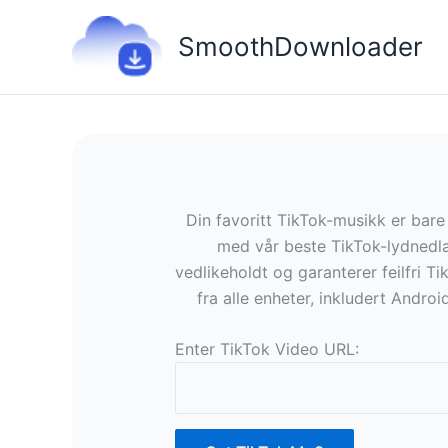
Hopp
rett
SmoothDownloader
til
innholdet
Din favoritt TikTok-musikk er bare
med vår beste TikTok-lydnedla
vedlikeholdt og garanterer feilfri
fra alle enheter, inkludert Andro
Enter TikTok Video URL: