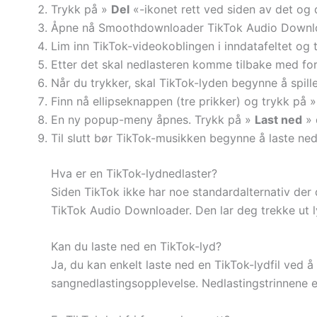
Trykk på »
Del
«-ikonet rett ved siden av det og 
Åpne nå Smoothdownloader TikTok Audio Downloa
Lim inn TikTok-videokoblingen i inndatafeltet og
Etter det skal nedlasteren komme tilbake med for
Når du trykker, skal TikTok-lyden begynne å spille
Finn nå ellipseknappen (tre prikker) og trykk på 
En ny popup-meny åpnes. Trykk på »
Last ned
» 
Til slutt bør TikTok-musikken begynne å laste ned 
Hva er en TikTok-lydnedlaster?
Siden TikTok ikke har noe standardalternativ der
TikTok Audio Downloader. Den lar deg trekke ut l
Kan du laste ned en TikTok-lyd?
Ja, du kan enkelt laste ned en TikTok-lydfil ved 
sangnedlastingsopplevelse. Nedlastingstrinnene e