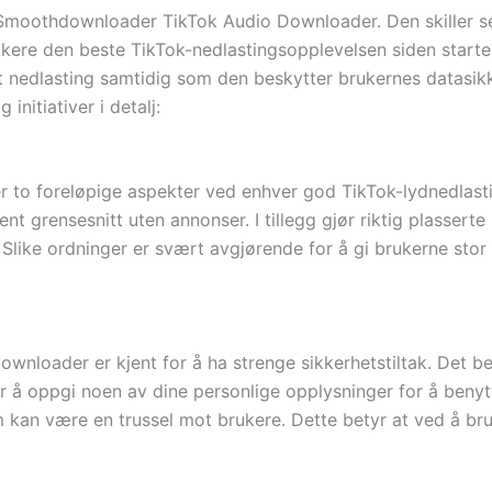
 Smoothdownloader TikTok Audio Downloader. Den skiller s
kere den beste TikTok-nedlastingsopplevelsen siden starte
ket nedlasting samtidig som den beskytter brukernes datasik
nitiativer i detalj:
er to foreløpige aspekter ved enhver god TikTok-lydnedlast
 grensesnitt uten annonser. I tillegg gjør riktig plasser
like ordninger er svært avgjørende for å gi brukerne stor
loader er kjent for å ha strenge sikkerhetstiltak. Det beg
r å oppgi noen av dine personlige opplysninger for å benyt
om kan være en trussel mot brukere. Dette betyr at ved å b