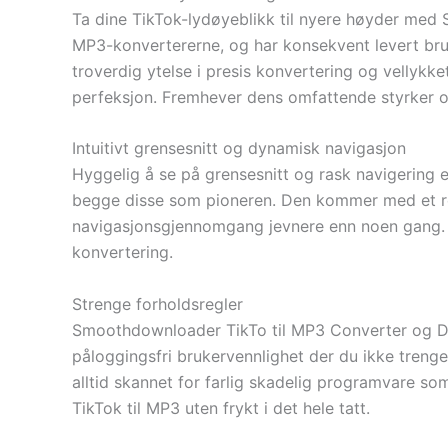
Ta dine TikTok-lydøyeblikk til nyere høyder med
MP3-konvertererne, og har konsekvent levert bru
troverdig ytelse i presis konvertering og vellyk
perfeksjon. Fremhever dens omfattende styrker og i
Intuitivt grensesnitt og dynamisk navigasjon
Hyggelig å se på grensesnitt og rask navigering 
begge disse som pioneren. Den kommer med et rent
navigasjonsgjennomgang jevnere enn noen gang. S
konvertering.
Strenge forholdsregler
Smoothdownloader TikTo til MP3 Converter og Down
påloggingsfri brukervennlighet der du ikke trenge
alltid skannet for farlig skadelig programvare s
TikTok til MP3 uten frykt i det hele tatt.