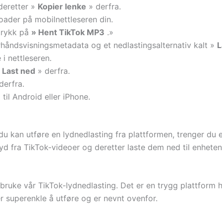
deretter »
Kopier lenke
» derfra.
der på mobilnettleseren din.
 trykk på
» Hent TikTok MP3
.»
håndsvisningsmetadata og et nedlastingsalternativ kalt »
L
 i nettleseren.
»
Last ned
» derfra.
derfra.
til Android eller iPhone.
 du kan utføre en lydnedlasting fra plattformen, trenger 
yd fra TikTok-videoer og deretter laste dem ned til enheten
å bruke vår TikTok-lydnedlasting. Det er en trygg plattform 
r superenkle å utføre og er nevnt ovenfor.