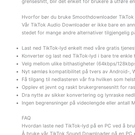
grensesnitt, blir det enkelt for brukere å utføre e
Hvorfor bør du bruke Smoothdownloader TikTok
Vår TikTok Audio Downloader er ikke bare en anne
stedet for mange andre alternativer tilgjengelig på
Last ned TikTok-lyd enkelt med våre gratis tjenest
Konverter og last ned TikTok-lyd i bare tre enkle t
Velg mellom ulike bithastigheter (64kbps/128kb
Nyt sømløs kompatibilitet på tvers av Android-, 
Få tilgang til nedlasteren vår fra hvilken som hels
Opplev et jevnt og raskt brukergrensesnitt for ra
Dra nytte av sikker konvertering og lynraske ned
Ingen begrensninger på videolengde eller antall 
FAQ
Hvordan laste ned TikTok-lyd på en PC ved å b
Å bruke vår TikTok Sound Downloader på en PC er s