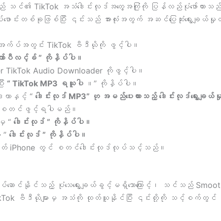
်၏ TikTok အသံဒေါင်းလုဒ်အတွေ့အကြုံကို ပြန်လည်ပုံဖော်ထားသည
ောင်းတစ်ခုဖြစ်ပြီး ၎င်းသည် အားလုံးအတွက် အဆင်ပြေဆုံးရွေးချယ်မ
က်ပ်အတွင်း TikTok ဗီဒီယိုကို ဖွင့်ပါ။
ကော်ပီလင့်ခ် ” ကိုနှိပ်ပါ။
r TikTok Audio Downloader ကိုဖွင့်ပါ။
ီး
“ TikTok MP3 ရယူပါ
။” ကိုနှိပ်ပါ။
ဒေတာနှင့် “
ဒေါင်းလုဒ် MP3” ဟု အမည်ပေးထားသည့် ဒေါင်းလုဒ်ရွေးချယ်မ
်း စတင်ဖွင့်ရပါမည်။
မှ “
ဒေါင်းလုဒ် ” ကိုနှိပ်ပါ။
ှ ”
ဒေါင်းလုဒ် ” ကိုနှိပ်ပါ။
ဟုတ် iPhone တွင် စတင်ဒေါင်းလုဒ်လုပ်သင့်သည်။
ပ်ဆောင်နိုင်သည့် ပုံသေရွေးချယ်ခွင့်မရှိသောကြောင့်၊ သင်သည် Smo
ဗီဒီယိုများမှ အသံကို ထုတ်ယူနိုင်ပြီး ၎င်းတို့ကို သင့်စက်တွင