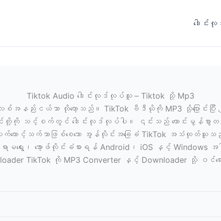
ဒေါင်းလ
Tiktok Audio ဒေါင်းလုဒ်လုပ်သူ – Tiktok သို့ Mp3
နည်းငယ်သာ လိုတော့သည်။ TikTok ဗီဒီယိုကို MP3 သို့ပြောင်းပြီး ကျွ
းတို့ကို သင့်စက်တွင် ဒေါင်းလုဒ်လုပ်ပါ။ ၎င်းသည် ကောင်းမွန်စွာတည်
က်တောင့်သက်သာဖြစ်စေသော အွန်လိုင်းအခြေခံ TikTok အသံထုတ်ယူသ
 နေရာမရွေး၊ အော့ဖ်လိုင်းခံစားရန် Android၊ iOS နှင့် Windo
ader TikTok ကို MP3 Converter နှင့် Downloader သို့ ဝင်ရော