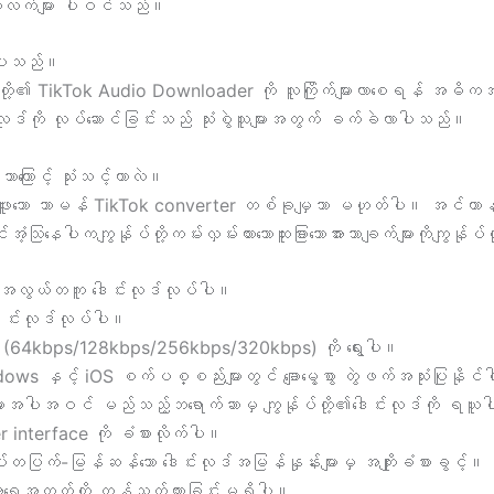
ဘလက်များ ပါဝင်သည်။
ားပါသည်။
ပ်တို့၏ TikTok Audio Downloader ကို လူကြိုက်များလာစေရန် အဓ
ုဒ်ကို လုပ်ဆောင်ခြင်းသည် သုံးစွဲသူများအတွက် ခက်ခဲလာပါသည်။
ြောင့် သုံးသင့်တာလဲ။
ူးသော သာမန် TikTok converter တစ်ခုမျှသာ မဟုတ်ပါ။ အင်တာနက်ပေါ်
့သြနေပါကကျွန်ုပ်တို့ကမ်းလှမ်းထားသောထူးခြားသောအားသာချက်များကိုကျွန်ုပ
ို အလွယ်တကူ ဒေါင်းလုဒ်လုပ်ပါ။
ဒေါင်းလုဒ်လုပ်ပါ။
်းများ (64kbps/128kbps/256kbps/320kbps) ကို ရွေးပါ။
 နှင့် iOS စက်ပစ္စည်းများတွင် ချောမွေ့စွာ တွဲဖက်အသုံးပြုနို
းအပါအဝင် မည်သည့်ဘရောက်ဆာမှ ကျွန်ုပ်တို့၏ဒေါင်းလုဒ်ကို ရယူ
er interface ကို ခံစားလိုက်ပါ။
့် လျှပ်တပြက်-မြန်ဆန်သော ဒေါင်းလုဒ်အမြန်နှုန်းများမှ အကျိုးခံစားခွင့်။
 အရေအတွက်ကို ကန့်သတ်ထားခြင်းမရှိပါ။