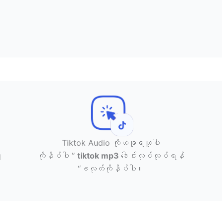
Tiktok Audio ကိုယခုရယူပါ
ကိုနှိပ်ပါ ”
tiktok mp3
ဒေါင်းလုပ်လုပ်ရန်
d
“ခလုတ်ကိုနှိပ်ပါ။