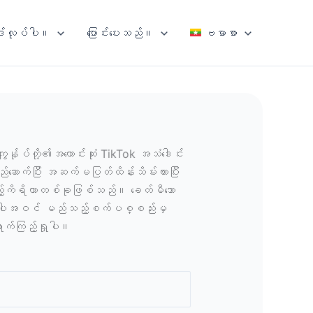
ုဒ်လုပ်ပါ။
ပြောင်းပေးသည်။
ဗမာစာ
န်ုပ်တို့၏အကောင်းဆုံး TikTok အသံဒေါင်း
ဆောက်ပြီး အဆက်မပြတ်ထိန်းသိမ်းထားပြီး
ည့်ကိရိယာတစ်ခုဖြစ်သည်။ ခေတ်မီသော
ws အပါအဝင် မည်သည့်စက်ပစ္စည်းမှ
က်ကြည့်ရှုပါ။