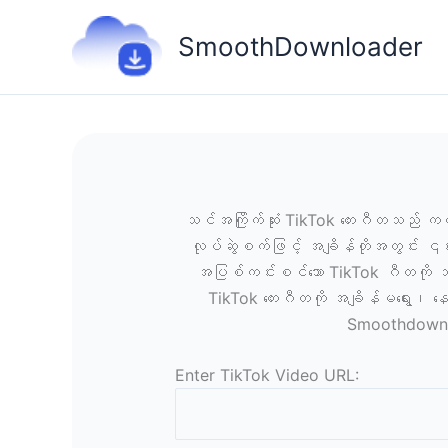
Skip
to
SmoothDownloader
content
သင်အကြိုက်ဆုံး TikTok တေးဂီတသည် ကလစ်အ
လုပ်ဆွဲစက်ဖြင့် အချိန်တိုအတွင်း ၎င်
အပြစ်ကင်းစင်သော TikTok ဂီတကို သ
TikTok တေးဂီတကို အချိန်မရွေး၊
Smoothdownlo
Enter TikTok Video URL: