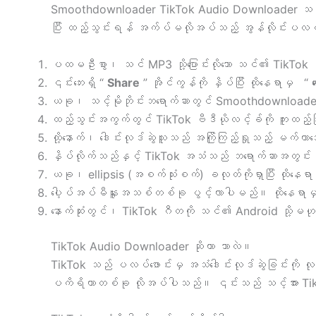
Smoothdownloader TikTok Audio Downloader သည် သင
ပြီး ထည့်သွင်းရန် အက်ပ်မလိုအပ်သည့် အွန်လိုင်းပလပ်ဖ
ပထမဦးစွာ၊ သင် MP3 သို့ပြောင်းလိုသော သင်၏ TikTok အ
၎င်းဘေးရှိ “
Share
” အိုင်ကွန်ကို နှိပ်ပြီး ထိုနေရာမှ “
ယခု၊ သင့်မိုဘိုင်းဘရောက်ဆာတွင် Smoothdownloade
ထည့်သွင်းအကွက်တွင် TikTok ဗီဒီယိုလင့်ခ်ကို ကူးထည့်ပြ
ထို့နောက်၊ ဒေါင်းလုဒ်ဆွဲသူသည် အကြိုကြည့်ရှုသည့် မက်တာ
နှိပ်လိုက်သည်နှင့် TikTok အသံသည် ဘရောက်ဆာအတွင
ယခု၊ ellipsis (အစက်သုံးစက်) ခလုတ်ကိုရှာပြီး ထိုနေရာ
ပေါ့ပ်အပ်မီနူးအသစ်တစ်ခု ပွင့်လာပါမည်။ ထိုနေရာမ
နောက်ဆုံးတွင်၊ TikTok ဂီတကို သင်၏ Android သို့မ
TikTok Audio Downloader ဆိုတာ ဘာလဲ။
TikTok သည် ပလပ်ဖောင်းမှ အသံဒေါင်းလုဒ်ဆွဲခြင်းကို လု
ပကိရိယာတစ်ခု လိုအပ်ပါသည်။ ၎င်းသည် သင့်အား TikTok 