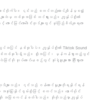
ူဆောင်လိုက်ပါ။ ၎င်းသည် စတင်တည်ထောင်ချိန်မှစ၍
ters များထဲမှ တစ်ခုအဖြစ် ထင်ရှားသည်။ ကျွန်ုပ်တို့၏
ှင့် အောင်မြင်သောဒေါင်းလုဒ်များတွင် ယုံကြည်စိတ်ချရသော
မအသွင်အပြင် နှစ်ခုပါပဲ။ ကျွန်ုပ်တို့၏ Tiktok Sound
ာဖေ့စ်တစ်ခုပါရှိသည်။ ထို့အပြင်၊ မှန်ကန်စွာထည့်သွင်း
င်းကို လုပ်ဆောင်နေစဉ်တွင် သုံးစွဲသူများအား ကြီးစွာသော
လူသိများသည်။ ၎င်းသည် ဝန်ဆောင်မှုများကိုရနိုင်ရန်
သုံးပြုနိုင်စွမ်းတို့ဖြင့် စတင်သည်။ နောက်ပိုင်း
ိုမဆို အမြဲစကင်န်ဖတ်ပါသည်။ ဆိုလိုသည်မှာ ကျွန်ုပ်