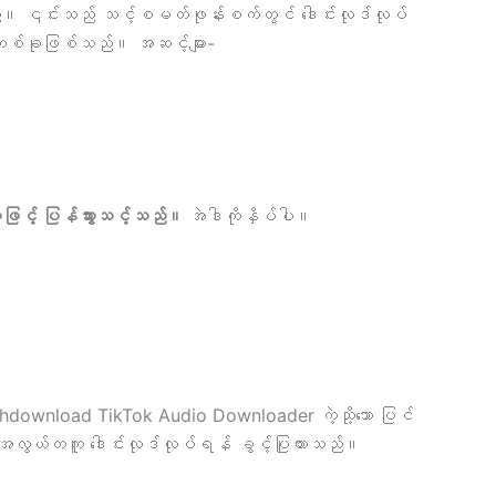
်။ ၎င်းသည် သင့်စမတ်ဖုန်းစက်တွင် ဒေါင်းလုဒ်လုပ်
ှုတစ်ခုဖြစ်သည်။ အဆင့်များ-
ှုဖြင့် ပြန်သွားသင့်သည်။
အဲဒါကိုနှိပ်ပါ။
othdownload TikTok Audio Downloader ကဲ့သို့သော ပြင်
် အလွယ်တကူ ဒေါင်းလုဒ်လုပ်ရန် ခွင့်ပြုထားသည်။