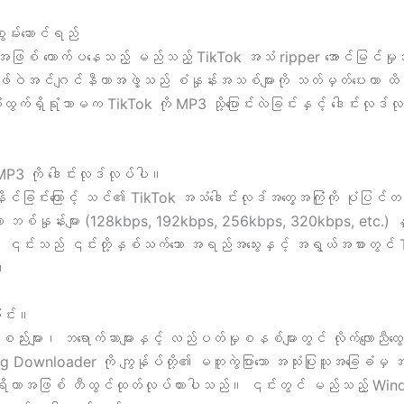
 စွမ်းဆောင်ရည်
အဖြစ် တောက်ပနေသည့် မည်သည့် TikTok အသံ ripper အောင်မြင်မှုအတွက် 
 ဆော့ဖ်ဝဲအင်ဂျင်နီယာအဖွဲ့သည် စံနှုန်းအသစ်များကို သတ်မှတ်ပေးကာ 
ှိရုံသာမက TikTok ကို MP3 သို့ပြောင်းလဲခြင်းနှင့် ဒေါင်းလုဒ်လုပ်
P3 ကို ဒေါင်းလုဒ်လုပ်ပါ။
်နိုင်ခြင်းကြောင့် သင်၏ TikTok အသံဒေါင်းလုဒ်အတွေ့အကြုံကို ပု
ာ ဘစ်နှုန်းများ (128kbps, 192kbps, 256kbps, 320kbps, etc.) န
။ ၎င်းသည် ၎င်းတို့နှစ်သက်သော အရည်အသွေးနှင့် အရွယ်အစားတွင် Tik
်။
ခြင်း။
်းများ၊ ဘရောက်ဆာများနှင့် လည်ပတ်မှုစနစ်များတွင် လိုက်လျောညီထွ
ng Downloader ကို ကျွန်ုပ်တို့၏ မတူကွဲပြားသော အသုံးပြုသူအခြေခံမှ အ
လုဒ်ကိရိယာအဖြစ် တီထွင်ထုတ်လုပ်ထားပါသည်။ ၎င်းတွင် မည်သည့် Wi