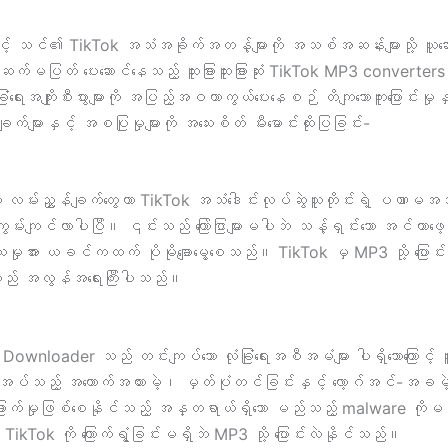
 သင်၏ TikTok အသံအခိုက်အတန့်များကို အသစ်အဆန်းများသို့ ယ
ံကို အဆက်မပြတ် ပေးဆောင်နေသည့် ထူးခြားထူးခြားဆုံး TikTok MP3 conver
းအကျိုးစီးပွားများကို အပြည့်အဝကာကွယ်ပေးနေစဉ် တိကျသောကူးပြောင်းမှုန
များနှင့် အစပြုမှုများကို အသေးစိတ် မီးမောင်းထိုးပြခြင်း-
တဲ့ လမ်းညွှန်ချက်တွေဟာ TikTok အသံဒေါင်းလုပ်ဆွဲသူတိုင်းရဲ့ ပဏာ
ျွမ်းကျင်လာပါပြီ။ ၎င်းသည် ကြော်ငြာများမပါဘဲ သန့်ရှင်းသော အင်တ
ှုအား ယခင်ကထက် ပိုမိုချောမွေ့စေသည်။ TikTok မှ MP3 သို့ ပြောင်းလဲခြ
သည် အလွန်အရေးကြီးပါသည်။
loader သည် တင်းကျပ်သော လုံခြုံရေးအစီအမံများ ပါရှိသောကြောင့် 
အပ်သည့် အထောက်အထားမဲ့၊ မှတ်ပုံတင်ခြင်းနှင့် လော့ဂ်အင်-အခမဲ့ အ
ြိမ်းခြောက်မှုဖြစ်စေနိုင်သည့် အန္တရာယ်ရှိသော မည်သည့် malware က
ikTok ကို ကြောက်ရွံ့ခြင်းမရှိဘဲ MP3 သို့ ပြောင်းလဲနိုင်သည်။