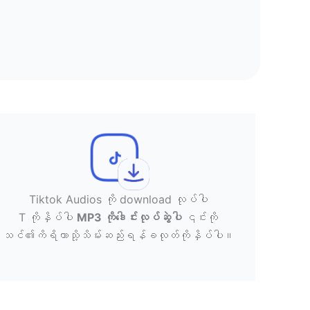
Tiktok Audios ကို download လုပ်ပါ
T ကိုနှိပ်ပါ
MP3 ကိုဒေါင်းလုပ်ဆွဲပါ
၎င်းကို
သင်၏ကိရိယာသို့သိမ်းဆည်းရန်ခလုတ်ကိုနှိပ်ပါ။