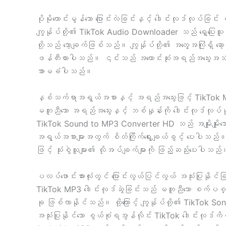
ပိုမိုကောင်းမွန်သော ပြောင်းလဲခြင်းနှင့် ဒေါင်းလုဒ်လုပ်ခြင်း
ကျွန်ုပ်တို့၏ TikTok Audio Downloader သည် ရှေ့ပြေးသူ
တို့သည် သော့ချက်ဖြစ်သည်။ ကျွန်ုပ်တို့၏ အတွေ့အကြုံရှိ
ဖန်တီးထားပါသည်။ ၎င်းသည် အကောင်းဆုံးအရည်အသွေးအသံထွက်ရ
အာမခံပါသည်။
နှစ်သက်ရာအရွယ်အစားနှင့် အရည်အသွေးဖြင့် TikTok M
မတူညီသော အရည်အသွေးနှင့် ဘစ်နှုန်းကို ဒေါင်းလုဒ်လုပ
TikTok Sound to MP3 Converter HD သည် အမျိုးမျိုးသေ
အရွယ်အစားများအတွက် စိတ်ကြိုက်ရွေးချယ်ခွင့် ပေးပါသည်
ဖြင့် သုံးစွဲသူများ၏ လိုအပ်ချက်များကို ဖြည့်ဆည်းပေးပါသည
ပလပ်ဖောင်းအားလုံးတွင် ပြောင်းလွယ်ပြင်လွယ် အသုံးပြုနိုင်
TikTok MP3 ဒေါင်းလုဒ်ဆွဲခြင်းသည် မတူညီသော စက်ပစ္စည
ခု ဖြစ်လာနိုင်သည်။ ထို့ကြောင့် ကျွန်ုပ်တို့၏ TikTok So
အသုံးပြုနိုင်သော စွယ်စုံရအွန်လိုင်း TikTok ဒေါင်း