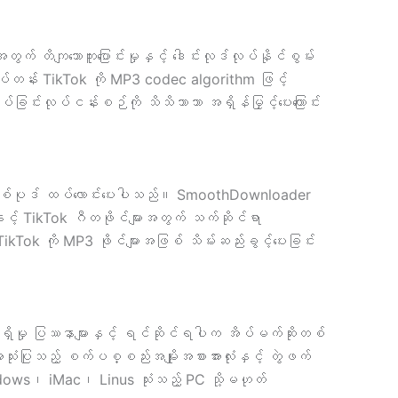
တိကျသောကူးပြောင်းမှုနှင့် ဒေါင်းလုဒ်လုပ်နိုင်စွမ်း
ထိပ်တန်း TikTok ကို MP3 codec algorithm ဖြင့်
ခြင်းလုပ်ငန်းစဉ်ကို သိသိသာသာ အရှိန်မြှင့်ပေးကြောင်း
ံပြင်တစ်ပုဒ် ထပ်လောင်းပေးပါသည်။ SmoothDownloader
ှင့် TikTok ဂီတဖိုင်များအတွက် သက်ဆိုင်ရာ
Tok ကို MP3 ဖိုင်များအဖြစ် သိမ်းဆည်းခွင့်ပေးခြင်း
ေရှိမှု ပြဿနာများနှင့် ရင်ဆိုင်ရပါက အိပ်မက်ဆိုးတစ်
သုံးပြုသည့် စက်ပစ္စည်းအမျိုးအစားအားလုံးနှင့် တွဲဖက်
ndows၊ iMac၊ Linus သုံးသည့် PC သို့မဟုတ်