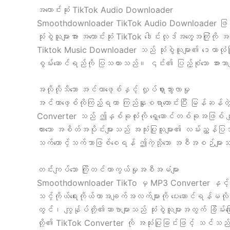
အကောင်းဆုံး TikTok Audio Downloader
Smoothdownloader TikTok Audio Downloader ဖြင့်
သုံးစွဲသူများအား အကောင်းဆုံး TikTok ဒေါင်းလုဒ်အတွေ့အကြု
Tiktok Music Downloader သည် သုံးစွဲသူများ၏ ဒေတာလုံခြုံရေ
စွမ်းဆောင်ရည်ကို ပြသထားသည်။ ၎င်း၏ ပြည့်စုံသော အားသာချက်
အလိုလိုသိသော အင်တာဖေ့စ်နှင့် လှုပ်ရှားသွားလာမှု
အင်တာဖေ့စ်ကိုကြည့်ရတာ ကြည်နူးစရာကောင်းပြီး မြန်ဆန်
Converter သည် ဤနှစ်ခုလုံးကို ရှေ့ဆောင်တစ်ခုအဖြစ် က
ထားသော အစိတ်အပိုင်းများသည် အသုံးပြုသူများ၏ လမ်းညွှန်ပြသမ
သက်တောင့်သက်သာဖြစ်စေရန် ဤကဲ့သို့သော အစီအစဉ်များ
တင်းကျပ်သော ကြိုတင်ကာကွယ်မှုအစီအမံများ
Smoothdownloader TikTo မှ MP3 Converter နှင့် Down
သင့်ကိုယ်ရေးကိုယ်တာအချက်အလက်များကို ပေးဆောင်ရန်မလို
တွင်၊ ကျွန်ုပ်တို့၏ဆာဗာများသည် သုံးစွဲသူများအတွက် ခ
တို့၏ TikTok Converter ကို အသုံးပြုခြင်းဖြင့် သင်သည် T