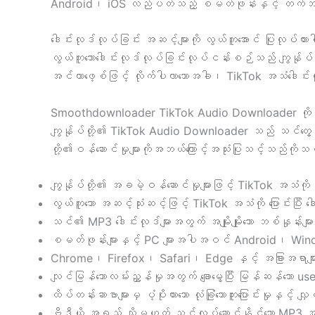
Android၊ iOS လည်ပတ်သည့် စမတ်ဖုန်းနှင့် တက်
ဒေါင်းလုဒ်လုပ်ခြင်း အဆင့်များကို လွယ်ကူအောင် ပြုလုပ်ထ
လွယ်ကူသောဒေါင်းလုဒ်လုပ်ခြင်းလုပ်ငန်းစဉ်သည် ကျွန်ု
အင်တာဖေ့စ်ဖြင့် လိုက်ပါလာသောအခါ၊ TikTok အသံဒေါင်းလ
Smoothdownloader TikTok Audio Downloader ကို ဘာက
ကျွန်ုပ်တို့၏ TikTok Audio Downloader သည် သင်တွေ့ဖ
တို့၏ဝန်ဆောင်မှုများကိုအဘယ်ကြောင့်အသုံးပြုသင့်သည်ကိုသင်အံ
ကျွန်ုပ်တို့၏ အခမဲ့ဝန်ဆောင်မှုများဖြင့် TikTok အသံက
လွယ်ကူသော အဆင့်သုံးဆင့်ဖြင့် TikTok အသံကို ပြောင်းပြီး 
သင်၏ MP3 ဒေါင်းလုဒ်များအတွက် အမျိုးမျိုးသော ဘစ်နှုန
စမတ်ဖုန်းများနှင့် PC များအပါအဝင် Android၊ Windows
Chrome၊ Firefox၊ Safari၊ Edge နှင့် အခြားအရာမျာ
လျင်မြန်သောလမ်းညွှန်မှုအတွက် ချောမွေ့ပြီး မြန်ဆန်သော us
ထိပ်တန်းဆာဗာများမှ ပံ့ပိုးထားသော လုံခြုံသောကူးပြောင်းမှုနှင
ဗီဒီယို အရှည် သို့မဟုတ် သင်လုပ်ဆောင်နိုင်သော MP3