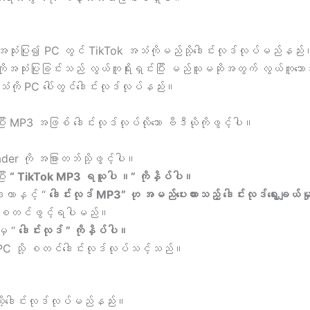
ံးပြု၍ PC တွင် TikTok အသံကိုမည်သို့ဒေါင်းလုဒ်လုပ်မည်နည်း
 ကိုအသုံးပြုခြင်းသည် လွယ်ကူရိုးရှင်းပြီး မည်သူမဆိုအတွက် လွယ
ို PC ပေါ်တွင်ဒေါင်းလုဒ်လုပ်နည်း။
 MP3 အဖြစ် ဒေါင်းလုဒ်လုပ်လိုသော ဗီဒီယိုကိုဖွင့်ပါ။
 ကို အခြားတဘ်သို့ဖွင့်ပါ။
ီး
“ TikTok MP3 ရယူပါ ။” ကိုနှိပ်ပါ။
ဒေတာနှင့် “
ဒေါင်းလုဒ် MP3” ဟု အမည်ပေးထားသည့် ဒေါင်းလုဒ်ရွေးချယ်မ
်း စတင်ဖွင့်ရပါမည်။
မှ “
ဒေါင်းလုဒ် ” ကိုနှိပ်ပါ။
PC သို့ စတင်ဒေါင်းလုဒ်လုပ်သင့်သည်။
ု့ဒေါင်းလုဒ်လုပ်မည်နည်း။