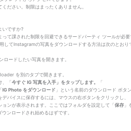
てください。制限はまったくありません。
ばよいですか?
m によって課された制限を回避できるサードパーティ ツールが必要です。In
してInstagramの写真をダウンロードする方法は次のとおり
、ダウンロードしたい写真を開きます。
Downloader を別のタブで開きます。
け、「
今すぐ IG 写真を入手」をタップします。
「
「
IG Photo をダウンロード
」という名前のダウンロード ボタ
をデバイスに保存するには、マウスの右ボタンをクリックし、
ションが表示されます。ここではフォルダを設定して「
保存
」
C にダウンロードされ始めるはずです。