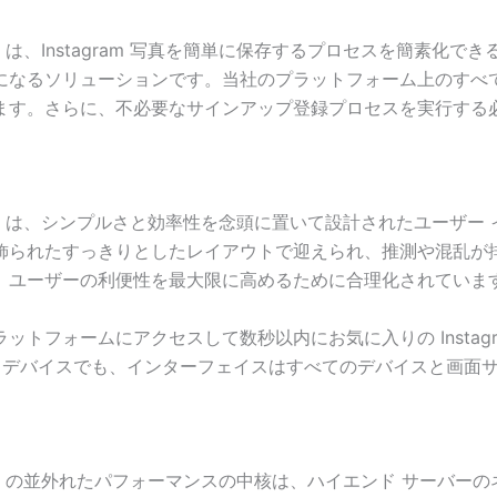
 Downloader は、Instagram 写真を簡単に保存するプロセスを簡
なるソリューションです。当社のプラットフォーム上のすべて
す。さらに、不必要なサインアップ登録プロセスを実行する必要
to Downloader は、シンプルさと効率性を念頭に置いて設計され
れたすっきりとしたレイアウトで迎えられ、推測や混乱が排除されま
、ユーザーの利便性を最大限に高めるために合理化されていま
トフォームにアクセスして数秒以内にお気に入りの Instag
ル デバイスでも、インターフェイスはすべてのデバイスと画面
to Downloader の並外れたパフォーマンスの中核は、ハイエンド