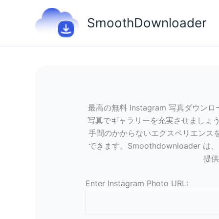
内
容
SmoothDownloader
を
ス
キ
ッ
プ
最高の無料 Instagram 写真ダウンロー
写真でギャラリーを充実させましょう。直
手間のかからないエクスペリエンスを提
できます。Smoothdownloader
提供
Enter Instagram Photo URL: