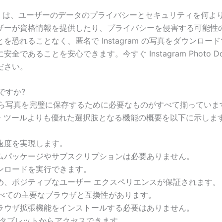
o Downloader は、ユーザーのデータのプライバシーとセキュリティを
ザーが資格情報を提供したり、プライバシーを侵害する可能性
恐れることなく、匿名で Instagram の写真をダウンロ
ことを安心できます。今すぐ Instagram Photo Downl
ださい。
何ですか?
、Instagram から写真を完璧に保存するために必要なものがすべ
ダー ツールよりも優れた選択肢となる機能の概要を以下に示しま
速度を実現します。
ムパッケージやサブスクリプションは必要ありません。
ンロードを実行できます。
め、ポジティブなユーザー エクスペリエンスが保証されます。
u など、すべての主要なブラウザと互換性があります。
ラウザ拡張機能をインストールする必要はありません。
バイス、タブレットからアクセスできます。