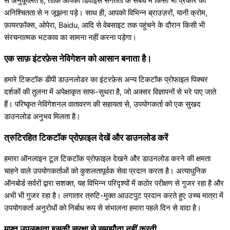
से अनुकूलित है, ताकि आपको डिवाइस संगतता के संबंध में किसी भी प्रकार की
अनिश्चितता से न जूझना पड़े। साथ ही, आपको विभिन्न ब्राउज़रों, यानी क्रोम,
फ़ायरफ़ॉक्स, ओपेरा, Baidu, आदि से वेबसाइट तक पहुंचने के दौरान किसी भी
संरचनात्मक भटकाव का सामना नहीं करना पड़ेगा।
एक साफ़ इंटरफ़ेस नेविगेशन को आसान बनाता है।
हमारे टिकटॉक डीपी डाउनलोडर का इंटरफ़ेस अन्य टिकटॉक प्रोफाइल पिक्चर
दर्शकों की तुलना में अपेक्षाकृत साफ-सुथरा है, जो अक्सर विज्ञापनों से भरे पाए जाते
हैं। परिष्कृत नेविगेशनल वातावरण की सहायता से, उपयोगकर्ता को एक सुखद
डाउनलोड अनुभव मिलता है।
त्रुटिरहित टिकटॉक प्रोफ़ाइल देखें और डाउनलोड करें
हमारा ऑनलाइन टूल टिकटॉक प्रोफ़ाइल देखने और डाउनलोड करने की क्षमता
चाहने वाले उपयोगकर्ताओं को कुशलतापूर्वक सेवा प्रदान करता है। अत्याधुनिक
ऑनबोर्ड सर्वरों द्वारा सशक्त, यह विभिन्न परिदृश्यों में कठोर परीक्षण से गुजर रहा है और
अभी भी गुजर रहा है। लगातार त्रुटि-मुक्त आउटपुट प्रदान करते हुए उच्च मात्रा में
उपयोगकर्ता अनुरोधों को निर्बाध रूप से संभालना हमारा पहले दिन से वादा है।
मुफ़्त उपलब्धता इसकी सुरक्षा से समझौता नहीं करती.