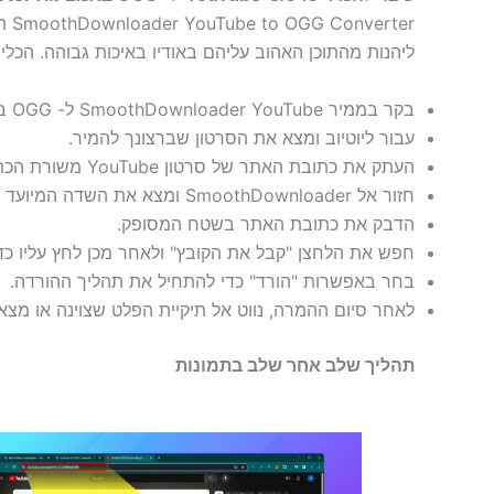
ליהנות מהתוכן האהוב עליהם באודיו באיכות גבוהה. הכל
בקר בממיר SmoothDownloader YouTube ל- OGG באינטרנט.
עבור ליוטיוב ומצא את הסרטון שברצונך להמיר.
העתק את כתובת האתר של סרטון YouTube משורת הכתובת של הדפדפן שלך.
חזור אל SmoothDownloader ומצא את השדה המיועד להדבקת כתובות אתרים.
הדבק את כתובת האתר בשטח המסופק.
חפש את הלחצן "קבל את הקובץ" ולאחר מכן לחץ עליו כדי
בחר באפשרות "הורד" כדי להתחיל את תהליך ההורדה.
לאחר סיום ההמרה, נווט אל תיקיית הפלט שצוינה או מצ
תהליך שלב אחר שלב בתמונות