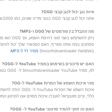
איזה נגן יכול לנגן קבצי OGG?
אתה יכול לנגן קבצי OGG בנגני מדיה שונים, כמו VLC Media Player, foobar2000 ו-Audacity. רבים מנגני המוזיקה ושירותי הסטרימינג החדשים יותר תומכים גם ב- OGG.
מה ההבדל בין פורמטים של OGG ו-MP3?
באמצעות Smoothdownloader
ממיר Yt ל-MP3
.
האם יש סיכונים בשימוש בממיר YouTube ל-OGG?
לא, ממיר Smoothdownloader YouTube ל- OGG בטוח לחלוטין עבור כל המשתמשים. הוא מצויד היטב לעבוד נגד וירוסים זדוניים ולהגן על נתוני משתמשים.
מהי איכות השמע של המרות YouTube ל-OG?
איכות השמע של ה
כללי, קיים פוטנציאל לאובדן איכות מסוים אם לסרטון המק
האם זה חוקי להמיר סרטוני YouTube ל- OGG?