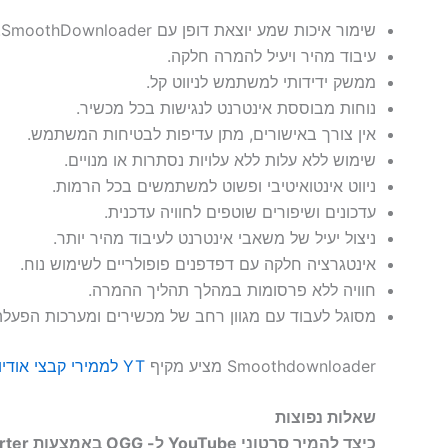
שימור איכות שמע יוצאת דופן עם SmoothDownloader.
עיבוד מהיר ויעיל להמרה חלקה.
ממשק ידידותי למשתמש לניווט קל.
נוחות מבוססת אינטרנט לנגישות בכל מכשיר.
אין צורך באישורים, מתן עדיפות לבטיחות המשתמש.
שימוש ללא עלות ללא עלויות נסתרות או מנויים.
ניווט אינטואיטיבי ופשוט למשתמשים בכל הרמות.
עדכונים ושיפורים שוטפים לחוויה עדכנית.
ניצול יעיל של משאבי אינטרנט לעיבוד מהיר יותר.
אינטגרציה חלקה עם דפדפנים פופולריים לשימוש נוח.
חוויה ללא פרסומות במהלך תהליך ההמרה.
מסוגל לעבוד עם מגוון רחב של מכשירים ומערכות הפעלה
Smoothdownloader מציע מקיף
YT לממירי קבצי אודיו שונים
שאלות נפוצות
כיצד להמיר סרטוני YouTube ל- OGG באמצעות SmoothDownloader YouTube to OGG Converter?