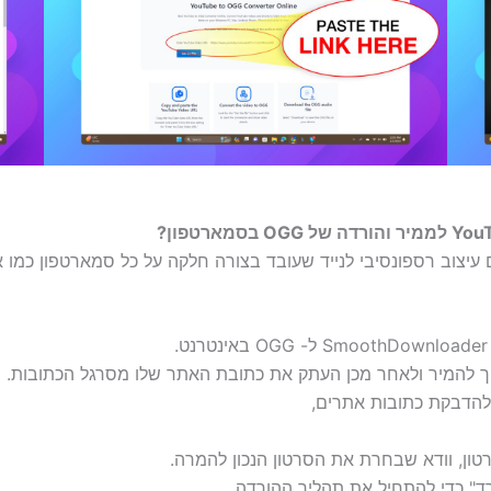
Smoothdownloader Yo ל- OGG מגיע עם עיצוב רספונסיבי לנייד שעובד בצורה חלקה על כל 
טון, וודא שבחרת את הסרטון הנכון להמרה.
" כדי להתחיל את תהליך ההורדה.