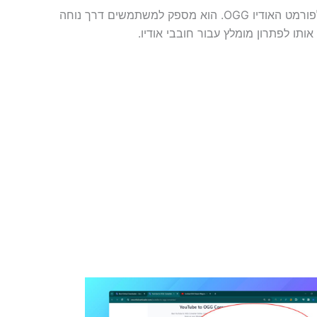
SmoothDownloader YouTube to OGG Converter הוא הכלי הטוב ביותר שנועד להמיר בצורה חלקה סרטוני YouTube לפורמט האודיו OGG. הוא מספק למשתמשים דרך נוחה
תו לפתרון מומלץ עבור חובבי אודיו.