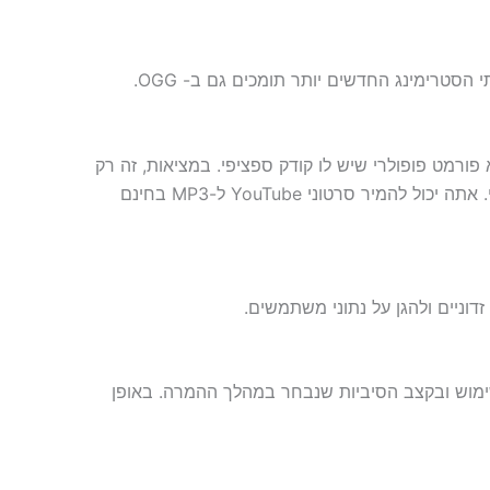
 בשני סוגי דחיסת השמע, אך OGG הוא פורמט קוד פתוח שיכול לעבוד עם רכיבי קודקים שונים, בעוד MP3 הוא פורמט פופולרי שיש לו קודק ספציפי. במציאות, זה רק
מסתכם במה אתה מעדיף, האם המכשיר שלך יכול להתמודד עם זה, וכמה איכות אתה רוצה שיהיה איזון עם גודל הקובץ הצפוי. אתה יכול להמיר סרטוני YouTube ל-MP3 בחינם
מיר שבו נעשה שימוש ובקצב הסיביות שנבחר במהלך ההמרה. באופן