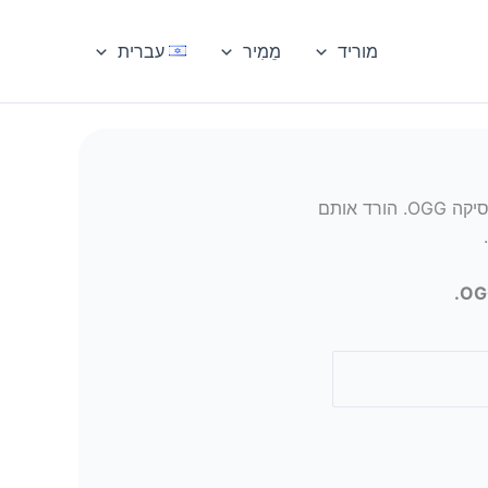
מוריד
מֵמִיר
עברית
ממיר YouTube ל- OGG הטוב ביותר באינטרנט. המר סרטוני YouTube וקצרים לפורמט מוסיקה OGG. הורד אותם