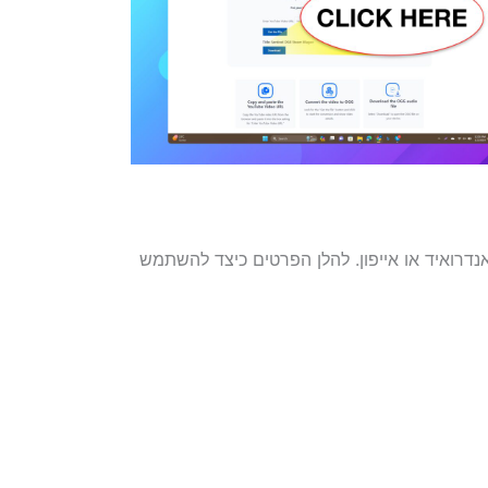
סמארטפון כמו אנדרואיד או אייפון. להלן הפרטים כיצד להשתמש