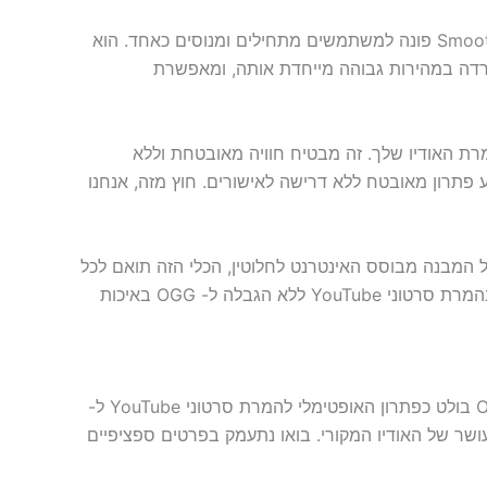
SmoothDownloader הוא כלי מצוין להמרת סרטוני YouTube לפורמט OGG. עם ממשק ידידותי למשתמש, SmoothDownloader פונה למשתמשים מתחילים ומנוסים כאחד. הוא
 התמיכה הייחודית של הפלטפורמה להורדה במהירות גבוהה מייחדת אותה, ומאפשרת
בטיח סביבה בטוחה ומאובטחת לצרכי המרת האודיו שלך. זה מבטיח חוויה מאובטחת וללא
 אנשים המעדיפים חלופות מקוונות אך עדיין חשים מודאגים לגבי שיתוף מידע אישי, SmoothDownloader מציע פתרון מאובטח ללא דרישה לאישורים. חוץ מזה, אנחנו
חות של המרה מ-YouTube ל- OGG עם ממיר YouTube ל- OGG המקוון הזה. בגלל המבנה מבוסס האינטרנט לחלוטין, הכלי הזה תואם לכל
מכשיר ומערכת הפעלה. אינך חייב להתקין תוכנה, תוספים או הרחבות. פשוט בקר באתר האינטרנט שלנו ותיהנה מהנוחות שבהמרת סרטוני YouTube ללא הגבלה ל- OGG באיכות
למרות היותו דחוס, פורמט הקובץ OGG ידוע באיכות השמע יוצאת הדופן שלו. ממיר Smoothdownloader YouTube ל- OGG בולט כפתרון האופטימלי להמרת סרטוני YouTube ל-
ושר של האודיו המקורי. בואו נתעמק בפרטים ספציפיים