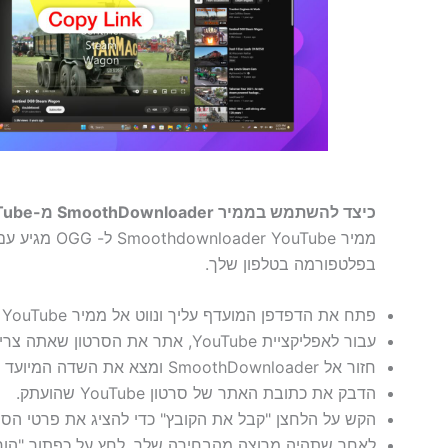
כיצד להשתמש בממיר SmoothDownloader מ-YouTube לממיר והורדה של OGG בסמארטפון?
ממיר uTube
בפלטפורמה בטלפון שלך.
פתח את הדפדפן המועדף עליך ונווט אל ממיר SmoothDownloader YouTube ל- OGG באינטרנט.
עבור לאפליקציית YouTube, אתר את הסרטון שאתה צריך להמיר ולאחר מכן העתק את כתובת האתר שלו מסרגל הכתובות.
חזור אל SmoothDownloader ומצא את השדה המיועד להדבקת כתובות אתרים,
הדבק את כתובת האתר של סרטון YouTube שהועתק.
הקש על הלחצן "קבל את הקובץ" כדי להציג את פרטי הסר
לאחר שתהיה מרוצה מהבחירה שלך, לחץ על כפתור "הורד