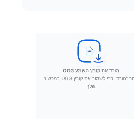
הורד את קובץ השמע OGG
בחר "הורד" כדי לשמור את קובץ OGG במכשיר
שלך