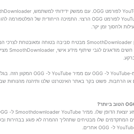
מציע מהירויות עיבוד מהירות להמרה מהירה של תוכן YouTube לפורמט OGG הרצוי.
לות ולחסוך זמן יקר.
המחויבות שלנו לחוויה שלך היא מעבר לאיכות בלבד, שכן SmoothDownloader מ
סיכונים. עבור
רקע.
משתמשים בנייד יכולים גם לחוות את הנו
יתמים המתקדמים שלו מבטיחים שתהליך ההמרה לא פוגע בבהירות ובע