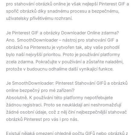
pro stahování obrázků online je však nejlepší Pinterest GIF a
spořič obrázků díky snadnému procesu a bezpečnému,
uživatelsky přívětivému rozhraní.
Je Pinterest GIF a obrázky Downloader Online zdarma?
Ano. SmoothDownloader – nástroj pro stahování GIF a
obrázků na Pinterestu je vytvořen tak, aby vaše pohodlí
bylo naší nejvyšší prioritou. Proto je používání platformy
zcela zdarma. Pokračujte v používání a zůstaňte naladěni,
protože v budoucnu odhalíme další vynikající funkce.
Je SmoothDownloader: Pinterest Stahování GIFů a obrázků
online bezpečný pro mé zařízení?
Absolutně. K používání této platformy nepotřebujete
žádnou registraci. Proto se neukládají ani neshromažďují
žádné osobní údaje, což z něj činí nejbezpečnější stahovač
obrázků Pinterest pro vás i pro nás.
Existují nějaká omezení ohledně počtu GIFů nebo obrázků z