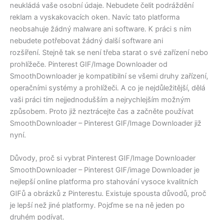
neukládá vaše osobní údaje. Nebudete čelit podráždění
reklam a vyskakovacích oken. Navíc tato platforma
neobsahuje žádný malware ani software. K práci s ním
nebudete potřebovat žádný další software ani
rozšíření. Stejně tak se není třeba starat o své zařízení nebo
prohlížeče. Pinterest GIF/Image Downloader od
SmoothDownloader je kompatibilní se všemi druhy zařízení,
operačními systémy a prohlížeči. A co je nejdůležitější, dělá
vaši práci tím nejjednodušším a nejrychlejším možným
způsobem. Proto již neztrácejte čas a začněte používat
SmoothDownloader – Pinterest GIF/Image Downloader již
nyní.
Důvody, proč si vybrat Pinterest GIF/Image Downloader
SmoothDownloader – Pinterest GIF/image Downloader je
nejlepší online platforma pro stahování vysoce kvalitních
GIFů a obrázků z Pinterestu. Existuje spousta důvodů, proč
je lepší než jiné platformy. Pojďme se na ně jeden po
druhém podívat.