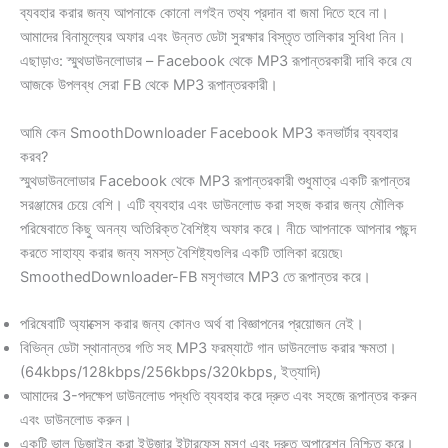
ব্যবহার করার জন্য আপনাকে কোনো লগইন তথ্য প্রদান বা জমা দিতে হবে না।
আমাদের বিনামূল্যের অফার এবং উন্নত ডেটা সুরক্ষার বিস্তৃত তালিকার সুবিধা নিন।
এছাড়াও: স্মুথডাউনলোডার – Facebook থেকে MP3 রূপান্তরকারী দাবি করে যে
আজকে উপলব্ধ সেরা FB থেকে MP3 রূপান্তরকারী।
আমি কেন SmoothDownloader Facebook MP3 কনভার্টার ব্যবহার
করব?
স্মুথডাউনলোডার Facebook থেকে MP3 রূপান্তরকারী শুধুমাত্র একটি রূপান্তর
সরঞ্জামের চেয়ে বেশি। এটি ব্যবহার এবং ডাউনলোড করা সহজ করার জন্য মৌলিক
পরিষেবাতে কিছু অনন্য অতিরিক্ত বৈশিষ্ট্য অফার করে। নীচে আপনাকে আপনার পছন্দ
করতে সাহায্য করার জন্য সমস্ত বৈশিষ্ট্যগুলির একটি তালিকা রয়েছে৷
SmoothedDownloader-FB মসৃণভাবে MP3 তে রূপান্তর করে।
পরিষেবাটি অ্যাক্সেস করার জন্য কোনও অর্থ বা বিজ্ঞাপনের প্রয়োজন নেই।
বিভিন্ন ডেটা স্থানান্তর গতি সহ MP3 ফরম্যাটে গান ডাউনলোড করার ক্ষমতা।
(64kbps/128kbps/256kbps/320kbps, ইত্যাদি)
আমাদের 3-পদক্ষেপ ডাউনলোড পদ্ধতি ব্যবহার করে দ্রুত এবং সহজে রূপান্তর করুন
এবং ডাউনলোড করুন।
একটি ভাল ডিজাইন করা ইউজার ইন্টারফেস মসৃণ এবং দ্রুত অপারেশন নিশ্চিত করে।