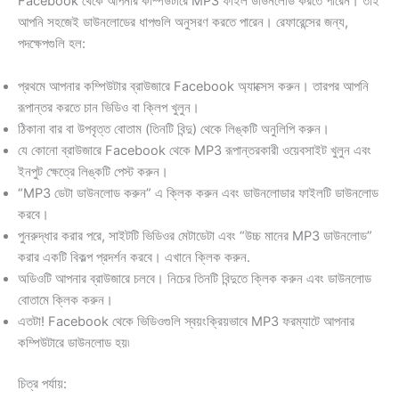
Facebook থেকে আপনার কম্পিউটারে MP3 ফাইল ডাউনলোড করতে পারেন। তাই
আপনি সহজেই ডাউনলোডের ধাপগুলি অনুসরণ করতে পারেন। রেফারেন্সের জন্য,
পদক্ষেপগুলি হল:
প্রথমে আপনার কম্পিউটার ব্রাউজারে Facebook অ্যাক্সেস করুন। তারপর আপনি
রূপান্তর করতে চান ভিডিও বা ক্লিপ খুলুন।
ঠিকানা বার বা উপবৃত্ত বোতাম (তিনটি বিন্দু) থেকে লিঙ্কটি অনুলিপি করুন।
যে কোনো ব্রাউজারে Facebook থেকে MP3 রূপান্তরকারী ওয়েবসাইট খুলুন এবং
ইনপুট ক্ষেত্রে লিঙ্কটি পেস্ট করুন।
“MP3 ডেটা ডাউনলোড করুন” এ ক্লিক করুন এবং ডাউনলোডার ফাইলটি ডাউনলোড
করবে।
পুনরুদ্ধার করার পরে, সাইটটি ভিডিওর মেটাডেটা এবং “উচ্চ মানের MP3 ডাউনলোড”
করার একটি বিকল্প প্রদর্শন করবে। এখানে ক্লিক করুন.
অডিওটি আপনার ব্রাউজারে চলবে। নিচের তিনটি বিন্দুতে ক্লিক করুন এবং ডাউনলোড
বোতামে ক্লিক করুন।
এতটা! Facebook থেকে ভিডিওগুলি স্বয়ংক্রিয়ভাবে MP3 ফরম্যাটে আপনার
কম্পিউটারে ডাউনলোড হয়৷
চিত্র পর্যায়: