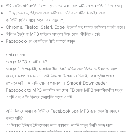
শীর্ষ-রেটেড সার্ভারগুলি নিরাপদ স্থানান্তর এবং দ্রুত ডাউনলোডের গতি নিশ্চিত করে।
এটি অ্যান্ড্রয়েড, উইন্ডোজ এবং আইওএস চালিত মোবাইল ডিভাইস এবং
কম্পিউটারগুলির সাথে অত্যন্ত সামঞ্জস্যপূর্ণ।
Chrome, Firefox, Safari, Edge, ইত্যাদি সহ সমস্ত ব্রাউজার সমর্থন করে।
ভিডিওর দৈর্ঘ্য বা MP3 ফাইলের সংখ্যার উপর কোন বিধিনিষেধ নেই।
Facebook-এর গোপনীয়তা নীতি সম্পর্কে জানুন।
সাধারন সমস্যা
ফেসবুক MP3 কনভার্টার কি?
ফেসবুক নীতি অনুযায়ী, ব্যবহারকারীরা ডিফল্ট অডিও এবং ভিডিও ডাউনলোড বিকল্প
ব্যবহার করতে পারবেন না। এই উদ্দেশ্যে বিশেষভাবে ডিজাইন করা তৃতীয় পক্ষের
রূপান্তরকারী এবং ডাউনলোডার প্রয়োজন। SmoothDownloader
Facebook to MP3 কনভার্টার হল সেরা FB থেকে MP3 কনভার্টারগুলির মধ্যে
একটি এবং এটির বিভাগে সেরাগুলির মধ্যে একটি৷
আমি কিভাবে আমার কম্পিউটারে Facebook থেকে MP3 রূপান্তরকারী ব্যবহার
করতে পারি?
এর উন্নত ইউজার ইন্টারফেসের জন্য ধন্যবাদ, আপনি মাত্র তিনটি সহজ ধাপে