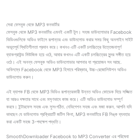
সেরা ফেসবুক থেকে MP3 কনভার্টার
ফেসবুক থেকে MP3 কনভার্টার এমনই একটি টুল। সহজ ডাউনলোডার Facebook
ভিডিওগুলিকে অডিও ফাইলে রূপান্তর এবং ডাউনলোড করার সময় কিছু অনলাইন সাইট
অভূতপূর্ব স্থিতিশীলতা প্রদান করে। কখনও এটি একটি চলচ্চিত্রে উত্তেজনাপূর্ণ
ব্যাকগ্রাউন্ড মিউজিক হয়ে ওঠে, আবার কখনও এটি একটি চলচ্চিত্রের সুন্দর সঙ্গীত হয়ে
ওঠে। এই অনন্য ফেসবুক অডিও ডাউনলোডার আপনার যা প্রয়োজন সব আছে.
অবিলম্বে Facebook থেকে MP3 হিসাবে পরিষ্কার, উচ্চ-রেজোলিউশন অডিও
ডাউনলোড করুন।
এই ব্যাপক FB থেকে MP3 ভিডিও রূপান্তরকারী উন্নত অডিও কোডেক দিয়ে সজ্জিত
যা আরও দক্ষতার সাথে এবং মসৃণভাবে কাজ করে। এটি অডিও ডাউনলোড সম্পূর্ণ
করবে। ইন্টারফেস সহজ এবং সুসংগঠিত. নেভিগেশন সহজ এবং মজা করুন. আপনি যদি
ভাবছেন যে ডাউনলোড প্রক্রিয়াটি জটিল কিনা, MP3 কনভার্টারে FB লিঙ্ক ব্যবহার
করা একটি সহজ 3-পদক্ষেপ পদ্ধতি।
SmoothDownloader Facebook to MP3 Converter এর পরিষেবা