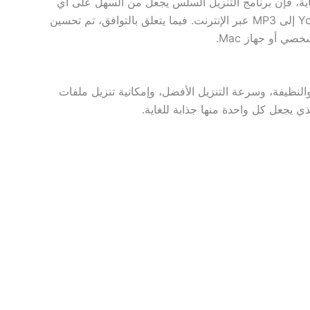
ات فقط. بفضل واجهة سهلة للغاية، فإن برنامج التنزيل السلس يجعل من السهل على أي
شخص تحويل وتنزيل مقاطع فيديو YouTube عالية الجودة بصيغة MP3 في أي مكان، مما يكسب مكانته كأفضل محول YouTube إلى MP3 عبر الإنترنت. فيما يتعلق بالتوافق، تم تحسين
ي أو جهاز Mac.
و واجهته السهلة والنظيفة، وسرعة التنزيل الأفضل، وإمكانية تنزيل ملفات