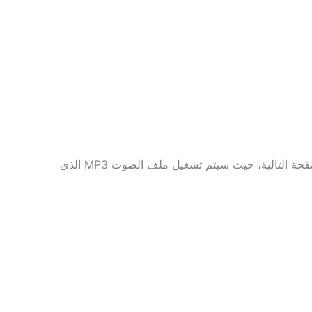
بمجرد اكتمال التحويل، ستوفر منصتنا بسخاء رابط تنزيل مع زر يسمى “تنزيل ملف MP3 الآن”. نقرة واحدة هنا سترسلك إلى الصفحة التالية، حيث سيتم تشغيل ملف الصوت MP3 الذي