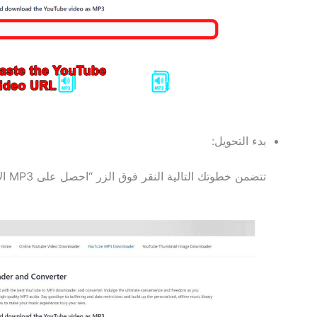
بدء التحويل:
تتضمن خطوتك التالية النقر فوق الزر “احصل على MP3 الآن”. يؤدي هذا الإجراء إلى تحريك العجلات لتحويل الفيديو الخاص بك إلى ملف MP3 متناغم.