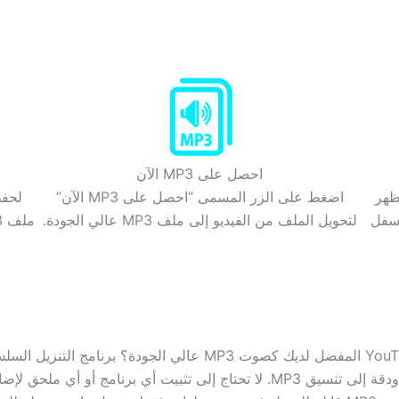
احصل على MP3 الآن
YouTub الذي يظهر
اضغط على الزر المسمى “احصل على MP3 الآن”
أسفل
لتحويل الملف من الفيديو إلى ملف MP3 عالي الجودة.
تجربتك! إنه قادر على تحويل مقاطع فيديو YouTube بدقة ودقة إلى تنسيق MP3. لا تحت