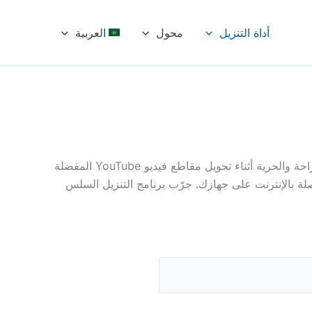
أداة التنزيل
محول
العربية
افتح عالم الموسيقى والمحتوى اللامحدود مع أفضل برنامج تنزيل وتحويل من YouTube إلى MP3! انغمس في أقصى درجات الراحة والحرية أثناء تحويل مقاطع فيديو YouTube المفضلة
 المتصلة بالإنترنت على جهازك. جرّب برنامج التنزيل السلس