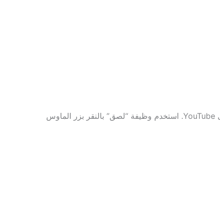
الآن، ارجع إلى صفحة الويب الخاصة بنا، حيث ستجد مساحة تسمى “أدخل عنوان URL لفيديو YouTube” للصق عنوان URL على YouTube. استخدم وظيفة “لصق” بالنقر بزر الماوس