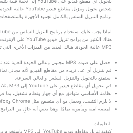
برنامج التنزيل السلس بالكامل لجميع الأجهزة والمتصفحات،
لماذا يجب عليك استخدام برنامج التنزيل السلس من YouTube إلى تنزيل MP3؟
هناك الكثير من بر
MP3 عالية الجودة. هناك العديد من الميزات الأخرى التي تجعل برنامج التنزيل السلس متميزًا عن الآخرين. دعونا نستكشف ما الذي يجعل كل واحدة منها جذابة للغاية.
احصل على صوت MP3 مجنون وعالي الجودة للغاية عند تحويل مقاطع فيديو YouTube إلى MP3.
قم بتنزيل أي عدد تريده من مقاطع الفيديو لأنه مجاني تمامًا،
استمتع بالتحويل والتنزيل السلس والعالي السرعة.
قم بتحويل أي مقاطع فيديو على YouTube إلى MP3 بثلاث خطوات سهلة.
نظامنا الأساسي متوافق مع أي جهاز ونظام تشغيل، بما في ذلك Windows أو MAC أو Chrome أو iPhone أ
لا يلزم التثبيت، ويعمل مع أي متصفح مثل Chrome وFirefox وSafari وEdge وغيرها، بغض النظر عن أي امتدادات.
المنصة آمنة ومأمونة تمامًا. وهذا يعني أنه خالٍ من البرام
التعليمات
كيفية تنزيل مقاطع فيديو YouTube إلى MP3 باستخدام برنامج التنزيل السلس؟