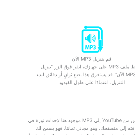
قم بتنزيل MP3 الآن
لحفظ ملف MP3 على جهازك، انقر فوق الزر “تنزيل
ملف MP3 الآن”. قد يستغرق هذا بضع ثوانٍ أو دقائق لبدء
التنزيل، اعتمادًا على طول الفيديو.
هل ترغب في العثور على أفضل منصة لتنزيل محتوى YouTube المفضل لديك كصوت MP3 عالي الجودة؟ برنامج التنزيل السلس من YouTube إلى MP3 موجود هنا لإحداث ثورة في
اج إلى تثبيت أي برنامج أو أي ملحق لإضافته إلى متصفحك، وهو مجاني تمامًا. فهو يسمح لك