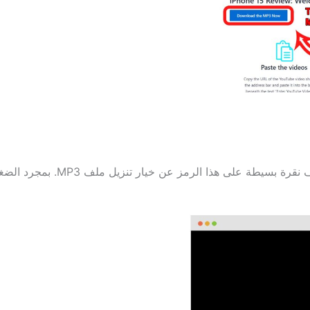
ن خيار تنزيل ملف MP3. بمجرد الضغط على تنزيل، سيبدأ حفظ الملف على جهازك.