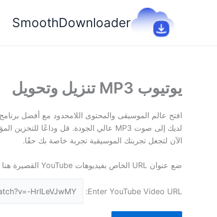
خطي
لى
SmoothDownloader
لمحتوى
يوتيوب MP3 تنزيل وتحويل
لديك إلى صوت MP3 عالي الجودة. قل وداعً
الآن لتجعل تجربتك الموسيقية تجربة خاصة بك حقًا.
ضع عنوان URL الخاص بفيديوهات YouTube القصيرة هنا وقم بتنزيل الفيديو بصيغة MP3
Enter YouTube Video URL: