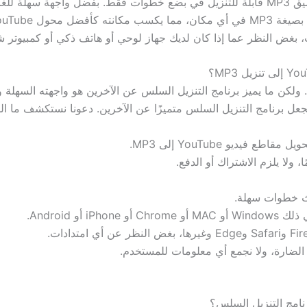
بتحويل أي مقطع فيديو على YouTube إلى تحفة فنية بتنسيق MP3 قابلة للتنزيل في بضع خطو
 بغض النظر عما إذا كان لديك جهاز لوحي أو هاتف ذكي أو كمبيوتر شخص
امج تنزيل فيديو YouTube على الإنترنت. ولكن ما يميز برنامج التنزيل السلس عن الآخرين ه
 ولا يلزم الاشتراك أو الدفع.
و Android.
ج الضارة، ولا نجمع أي معلومات للمستخدم.