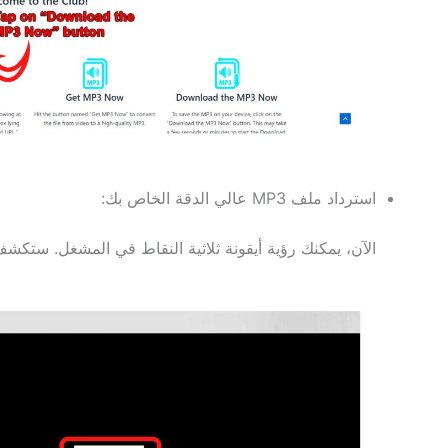
استرداد ملف MP3 عالي الدقة الخاص بك:
الآن، يمكنك رؤية أيقونة ثلاثية النقاط في المشغل. ستكشف نقرة بسيطة على هذا الرمز ع