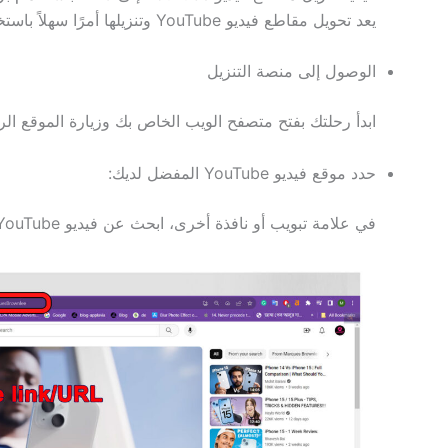
يعد تحويل مقاطع فيديو YouTube وتنزيلها أمرًا سهلاً باستخدام برنامج التنزيل السلس. فيما يلي عملية خطوة بخطوة حول كيفية تنزيل مقاطع فيديو YouTube إلى MP3-
الوصول إلى منصة التنزيل
ابدأ رحلتك بفتح متصفح الويب الخاص بك وزيارة الموقع الرسمي ل
حدد موقع فيديو YouTube المفضل لديك:
في علامة تبويب أو نافذة أخرى، ابحث عن فيديو YouTube المفضل لديك لتحويله إلى MP3. بمجرد اكتشافه، انسخ عنوان URL للفيديو برفق من شريط العناوين في متصفحك.