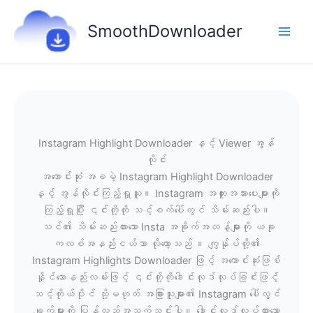
Skip
to
SmoothDownloader
content
Instagram Highlight Downloader နှင့် Viewer အွန်
လိုင်း
အကောင်းဆုံး အခမဲ့ Instagram Highlight Downloader
နှင့် အွန်လိုင်းကြည့်ရှုသူ။ Instagram အထူးအသားပေးများကို
ကြည့်ရှုပြီး ၎င်းတို့ကို သင့်စက်ပေါ်တွင် သိမ်းဆည်းပါ။
သင်၏ သိမ်းဆည်းထားသော Insta အခိုက်အတန့်များကို ယခု
ကလစ်အနည်းငယ်သာ လိုတော့သည် ။ ကျွန်ုပ်တို့၏
Instagram Highlights Downloader ဖြင့် အကောင်းဆုံးဖြစ်
နိုင်သောနည်းလမ်းဖြင့် ၎င်းတို့ကိုဒေါင်းလုဒ်လုပ်ခြင်းဖြင့်
သင့်ကိုယ်ပိုင် သို့မဟုတ် အခြားသူများ၏ Instagram ပေါ်လွင်
ချက်များကို ပြန်လည်အသက်သွင်းပါ။ ဒေါင်းလုဒ်လုပ်ထားသော