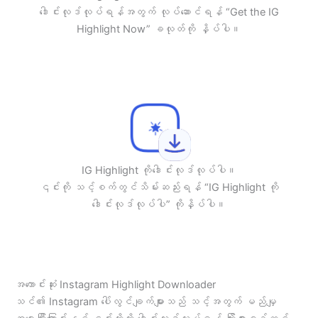
ဒေါင်းလုဒ်လုပ်ရန်အတွက် လုပ်ဆောင်ရန် “Get the IG
Highlight Now” ခလုတ်ကို နှိပ်ပါ။
IG Highlight ကိုဒေါင်းလုဒ်လုပ်ပါ။
၎င်းကို သင့်စက်တွင်သိမ်းဆည်းရန် “IG Highlight ကို
ဒေါင်းလုဒ်လုပ်ပါ” ကိုနှိပ်ပါ။
အကောင်းဆုံး Instagram Highlight Downloader
သင်၏ Instagram ပေါ်လွင်ချက်များသည် သင့်အတွက် မည်မျှ