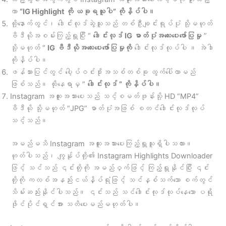
ကာ
“IG Highlight ကို ယခုရယူပါ” ကိုနှိပ်ပါ။
ထို့နောက်တွင်၊ ဒေါင်းလုဒ်ဆွဲသူသည် တစ်ဦးချင်းရုပ်ပုံ သို့မဟုတ်
ဗီဒီယိုအစမ်းကြည့်ရှုပြီး “
ဒေါင်းလုဒ် IG ဓာတ်ပုံအလေးပေးဖော်ပြမှု
”
သို့မဟုတ် “
IG ဗီဒီယိုအလေးပေးဖော်ပြမှုကို
ဒေါင်းလုဒ်လုပ်ပါ ။ အဲဒါ
ကိုနှိပ်ပါ။
ဖန်သားပြင်တွင် ပေါ့ပ်ဝင်းဒိုးအသစ်တစ်ခု ထွက်ပေါ်လာမည်
ဖြစ်သည်။ ထိုနေရာမှ ”
ဒေါင်းလုဒ် ” ကိုနှိပ်ပါ။
Instagram အထူးအသားပေးသည် သင့်စမတ်ဖုန်းသို့ HD “MP4”
ဗီဒီယို သို့မဟုတ် “JPG” ဓာတ်ပုံအဖြစ် စတင်ဒေါင်းလုဒ်လုပ်
သင့်သည်။
အမည်မသိ Instagram အထူးအသားပေးကြည့်ရှုသူရှိပါသလား။
ဟုတ်ပါသည်၊ ကျွန်ုပ်တို့၏ Instagram Highlights Downloader
ဖြင့် သင်သည် ၎င်းတို့ကို အမည်ဝှက်ဖြင့် ကြည့်ရှုနိုင်ပြီး ၎င်း
တို့ကို ကလစ်အနည်းငယ်နှိပ်ရုံဖြင့် သင်နှစ်သက်သော စက်တွင်
သိမ်းဆည်းနိုင်ပါသည်။ ၎င်းသည် သင်ဒေါင်းလုဒ်လုပ်နေသော ပရို
ဖိုင်ပိုင်ရှင်အား သတိပေးမည်မဟုတ်ပါ။