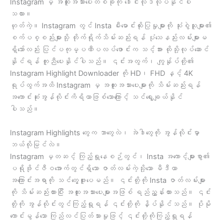
Instagram မှ အထူးအသားပေးတစ်ခုကို ဒေါင်းလုဒ်လုပ်နိုင်ပါ
သလား။
ဟုတ်ကဲ့။ Instagram တွင် Insta မီးမောင်းထိုးပြမှုများကို သုံးစွဲသူများ၏
စက်ပစ္စည်းများသို့ တိုက်ရိုက်သိမ်းဆည်းရန် ပုံသေနည်းလမ်းများမ
ရှိသော်လည်း ပြင်ပကုမ္ပဏီပလပ်ဖောင်းက သင့်အား ထိုသို့လုပ်ဆောင်
နိုင်ရန် ကူညီပေးနိုင်ပါသည်။ ၎င်းအတွက်၊ ကျွန်ုပ်တို့၏
Instagram Highlight Downloader ကို HD၊ FHD နှင့် 4K
ရုပ်ထွက်အထိ Instagram မှ အထူးအသားပေးများကို သိမ်းဆည်းရန်
အကောင်းဆုံးအွန်လိုင်းကိရိယာဖြစ်သောကြောင့် သင်ရွေးချယ်နိုင်
ပါသည်။
Instagram Highlights တွေက ဘာတွေလဲ၊ အဲဒါတွေကို အွန်လိုင်းမှာ
ဘယ်လိုမြင်လဲ။
Instagram မှတဆင့် ကြည့်ရှုနေစဉ်တွင်၊ Insta အကောင့်များစွာ၏
ပရိုဖိုင်ဇီဝအောက်တွင်ရှိသော ဇာတ်လမ်းကဲ့သို့သော မီဒီယာ
အကြောင်းအရာကို သင်တွေ့ဖူးပေမည်။ ၎င်းတို့ကို Insta ဇာတ်လမ်းများ
ကို သိမ်းဆည်းထားပြီး အထူးအသားပေးများအဖြစ် ရည်ညွှန်းထားသည်။ ၎င်း
တို့ကို အွန်လိုင်းတွင်ကြည့်ရှုရန် ၎င်းတို့ကို နှိပ်နိုင်သည်။ ပိုမို
ကောင်းမွန်သော ကြည်လင်ပြတ်သားမှုဖြင့် ၎င်းတို့ကိုကြည့်ရှုရန်