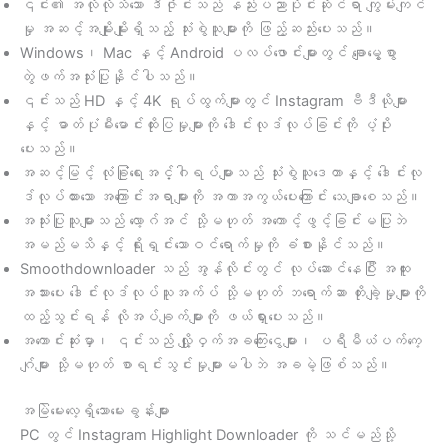
၎င်း၏ အလိုလိုသိသော ဒီဇိုင်းသည် နည်းပညာပိုင်းဆိုင်ရာ ကျွမ်းကျင်
မှု အဆင့်အမျိုးမျိုးရှိသည့် သုံးစွဲသူများကို ဖြည့်ဆည်းပေးသည်။
Windows၊ Mac နှင့် Android ပလပ်ဖောင်းများတွင် ချောမွေ့စွာ
တွဲဖက်အသုံးပြုနိုင်ပါသည်။
၎င်းသည် HD နှင့် 4K ရုပ်ထွက်များတွင် Instagram ဗီဒီယိုများ
နှင့် ဓာတ်ပုံမီးမောင်းထိုးပြမှုများကို ဒေါင်းလုဒ်လုပ်ခြင်းကို ပံ့ပိုး
ပေးသည်။
အဆင့်မြင့် လုံခြုံရေးအင်္ဂါရပ်များသည် သုံးစွဲသူဒေတာနှင့် ဒေါင်းလု
ဒ်လုပ်ထားသော အကြောင်းအရာများကို အကာအကွယ်ပေးကြောင်း သေချာစေသည်။
အသုံးပြုသူများသည် လော့ဂ်အင် သို့မဟုတ် အကောင့်ဖွင့်ခြင်းမပြုဘဲ
အမည်မသိနှင့် ရိုးရှင်းသောဝင်ရောက်မှုကို ခံစားနိုင်သည်။
Smoothdownloader သည် အွန်လိုင်းတွင် လုပ်ဆောင်နေပြီး အထူး
အသားပေး ဒေါင်းလုဒ်လုပ်သူအက်ပ် သို့မဟုတ် ဘရောက်ဆာ တိုးချဲ့မှုများကို
ထည့်သွင်းရန် လိုအပ်ချက်များကို ဖယ်ရှားပေးသည်။
အကောင်းဆုံးမှာ၊ ၎င်းသည် လျှို့ဝှက်အခကြေးငွေများ၊ ပရီမီယံပက်ကေ့
ဂျ်များ သို့မဟုတ် စာရင်းသွင်းမှုများမပါဘဲ အခမဲ့ဖြစ်သည်။
အမြဲမေးလေ့ရှိသောမေးခွန်းများ
PC တွင် Instagram Highlight Downloader ကို သင်မည်သို့