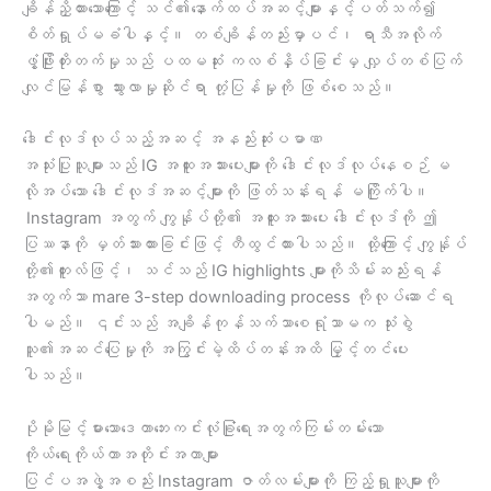
ချိန်ညှိထားသောကြောင့် သင်၏နောက်ထပ်အဆင့်များနှင့်ပတ်သက်၍
စိတ်ရှုပ်မခံပါနှင့်။ တစ်ချိန်တည်းမှာပင်၊ ရာသီအလိုက်
ဖွံ့ဖြိုးတိုးတက်မှုသည် ပထမဆုံး ကလစ်နှိပ်ခြင်းမှ လျှပ်တစ်ပြက်
လျင်မြန်စွာ သွားလာမှုဆိုင်ရာ တုံ့ပြန်မှုကို ဖြစ်စေသည်။
ဒေါင်းလုဒ်လုပ်သည့်အဆင့် အနည်းဆုံးပမာဏ
အသုံးပြုသူများသည် IG အထူးအသားပေးများကို ဒေါင်းလုဒ်လုပ်နေစဉ် မ
လိုအပ်သော ဒေါင်းလုဒ်အဆင့်များကို ဖြတ်သန်းရန် မကြိုက်ပါ။
Instagram အတွက် ကျွန်ုပ်တို့၏ အထူးအသားပေး ဒေါင်းလုဒ်ကို ဤ
ပြဿနာကို မှတ်သားထားခြင်းဖြင့် တီထွင်ထားပါသည်။ ထို့ကြောင့် ကျွန်ုပ်
တို့၏တူးလ်ဖြင့်၊ သင်သည် IG highlights များကိုသိမ်းဆည်းရန်
အတွက်သာ mare 3-step downloading process ကိုလုပ်ဆောင်ရ
ပါမည်။ ၎င်းသည် အချိန်ကုန်သက်သာစေရုံသာမက သုံးစွဲ
သူ၏အဆင်ပြေမှုကို အကြွင်းမဲ့ထိပ်တန်းအထိ မြှင့်တင်ပေး
ပါသည်။
ပိုမိုမြင့်မားသောဒေတာဘေးကင်းလုံခြုံရေးအတွက်ကြမ်းတမ်းသော
ကိုယ်ရေးကိုယ်တာအတိုင်းအတာများ
ပြင်ပအဖွဲ့အစည်း Instagram ဇာတ်လမ်းများကို ကြည့်ရှုသူများကို