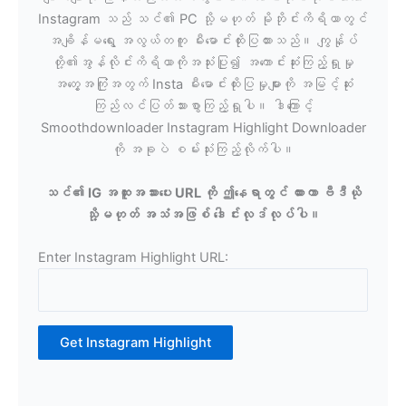
Instagram သည် သင်၏ PC သို့မဟုတ် မိုဘိုင်းကိရိယာတွင်
အချိန်မရွေး အလွယ်တကူ မီးမောင်းထိုးပြထားသည်။ ကျွန်ုပ်
တို့၏အွန်လိုင်းကိရိယာကိုအသုံးပြု၍ အကောင်းဆုံးကြည့်ရှုမှု
အတွေ့အကြုံအတွက် Insta မီးမောင်းထိုးပြမှုများကို အမြင့်ဆုံး
ကြည်လင်ပြတ်သားစွာကြည့်ရှုပါ။ ဒါကြောင့်
Smoothdownloader Instagram Highlight Downloader
ကို အခုပဲ စမ်းသုံးကြည့်လိုက်ပါ။
သင်၏ IG အထူးအသားပေး URL ကို ဤနေရာတွင် ထားကာ ဗီဒီယို
သို့မဟုတ် အသံအဖြစ် ဒေါင်းလုဒ်လုပ်ပါ။
Enter Instagram Highlight URL:
Get Instagram Highlight