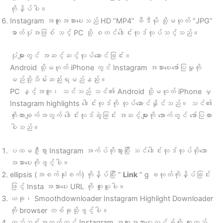
ကိုနှိပ်ပါ။
Instagram အထူးအသားပေးသည် HD “MP4” ဗီဒီယို သို့မဟုတ် “JPG”
ဓာတ်ပုံအဖြစ် သင့် PC သို့ စတင်ဒေါင်းလုဒ်လုပ်သင့်သည်။
ပုံများတွင် အဆင့်ဆင့်လုပ်ဆောင်ခြင်း။
Android သို့မဟုတ် iPhone တွင် Instagram အသားပေးဖော်ပြမှုကို
မည်သို့သိမ်းဆည်းရမည်နည်း။
PC နှင့်အတူ၊ သင်သည် သင်၏ Android သို့မဟုတ် iPhone မှ
Instagram highlights ဒေါင်းလုဒ်ကို လုပ်ဆောင်နိုင်သည်။ သင်၏
ကိုးကားချက်အတွက် ဒေါင်းလုဒ်ဆွဲခြင်း အဆင့်များကို အောက်တွင် ဖော်ပြထား
ပါသည်။
ပထမဦးစွာ Instagram အက်ပ်ကိုသွားပြီး သင်ဒေါင်းလုဒ်လုပ်လိုသော
အသားပေးကိုဖွင့်ပါ။
ellipsis (အစက်သုံးစက်) ကိုနှိပ်ပြီး “
Link
” g ခလုတ်ကိုနှိပ်ခြင်း
ဖြင့် Insta အသားပေး URL ကို ကူးယူပါ။
ယခု၊ Smoothdownloader Instagram Highlight Downloader
ကို browser တစ်ခုသို့ဖွင့်ပါ။
ထည့်သွင်းအကွက်တွင် Instagram အထူးအသားပေးလင့်ခ်ကို ကူးထည့်