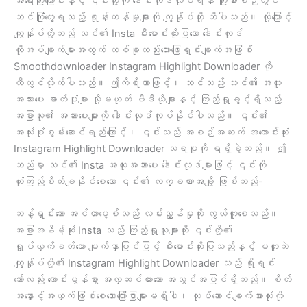
အရေးကြီးကြောင်းနှင့် ၎င်းတို့ကို ဒေါင်းလုဒ်လုပ်ရန် ကြိုးစားစဉ်တွင်
သင်ကြုံတွေ့ရသည့် ရုန်းကန်မှုများကို ကျွန်ုပ်တို့ သိပါသည်။ ထို့ကြောင့်
ကျွန်ုပ်တို့သည် သင်၏ Insta မီးမောင်းထိုးပြသော ဒေါင်းလုဒ်
လိုအပ်ချက်များအတွက် တစ်ခုတည်းသောဖြေရှင်းချက်အဖြစ်
Smoothdownloader Instagram Highlight Downloader ကို
တီထွင်လိုက်ပါသည်။ ဤကိရိယာဖြင့်၊ သင်သည် သင်၏ အထူး
အသားပေး ဓာတ်ပုံများ သို့မဟုတ် ဗီဒီယိုများနှင့် ကြည့်ရှုခွင့်ရှိသည့်
အခြားသူ၏ အသားပေးများကို ဒေါင်းလုဒ်လုပ်နိုင်ပါသည်။ ၎င်း၏
အလုံးစုံစွမ်းဆောင်ရည်ကြောင့်၊ ၎င်းသည် အစဉ်အဆက် အကောင်းဆုံး
Instagram Highlight Downloader သရဖူကို ရရှိခဲ့သည်။ ဤ
သည်မှာ သင်၏ Insta အထူးအသားပေး ဒေါင်းလုဒ်များဖြင့် ၎င်းကို
ယုံကြည်စိတ်ချနိုင်စေသော ၎င်း၏ လက္ခဏာအချို့ ဖြစ်သည်-
သန့်ရှင်းသော အင်တာဖေ့စ်သည် လမ်းညွှန်မှုကို လွယ်ကူစေသည်။
အခြားအနိမ့်ဆုံး Insta သည် ကြည့်ရှုသူများကို ၎င်းတို့၏
ရှုပ်ယှက်ခတ်သော မျက်နှာပြင်ဖြင့် မီးမောင်းထိုးပြသည်နှင့် မတူဘဲ
ကျွန်ုပ်တို့၏ Instagram Highlight Downloader သည် ရိုးရှင်း
သော်လည်း ကောင်းမွန်စွာ အလှဆင်ထားသော အသွင်အပြင်ရှိသည်။ စိတ်
အနှောင့်အယှက်ဖြစ်စေသောကြော်ငြာများမရှိပါ၊ လုပ်ဆောင်ချက်အားလုံးကို