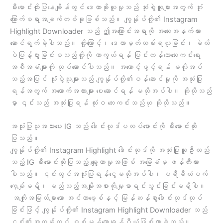
မီးမောင်းထိုးပြနေချိန်တွင် ဒေတာခိုးယူမှုသည် သုံးစွဲသူများအတွက် ဘုံ
ကြောက်စရာအချက်တစ်ခုဖြစ်သည်။ ကျွန်ုပ်တို့၏ Instagram
Highlight Downloader သည် ဤအကြောင်းအရာကို အလေးအနက်ထား
ဆောင်ရွက်ခဲ့ပါသည်။ ထို့ကြောင့်၊ ဒေတာမှတ်တမ်းရယူခြင်း၊ မဲလ်
ဝဲပြန့်ပွားခြင်းစသည်တို့ကို ကာကွယ်ရန် ပြင်းထန်သောဘေးကင်းရေး
အစီအမံများကို လုပ်ဆောင်ပါသည်။ အကောင့်ဖွင့်ရန် မလိုအပ်
သည့်အပြင် သုံးစွဲသူများသည် ကျွန်ုပ်တို့၏ဝန်ဆောင်မှုကို အသုံးပြု
ရန်အတွက် အထောက်အထားများ ပေးဆောင်ရန် မလိုအပ်ပါ။ ဆိုလိုသည်
မှာ ၎င်းသည် အသုံးပြုရန် လုံးဝ ဘေးကင်းသည်ဟု ဆိုလိုသည်။
အသုံးပြုသူအသားပေး IG သည် ဒေါင်းလုဒ်ပလပ်ဖောင်းကို မီးမောင်းထိုး
ပြသည်။
ကျွန်ုပ်တို့၏ Instagram Highlight ဒေါင်းလုဒ်ကို အသုံးပြုသူဦးတည်
သည့် IG မီးမောင်းထိုးပြသည့် ချွေတာမှုအဖြစ် အခြေခံမှ ဖန်တီးထား
ပါသည်။ ၎င်းတွင်အသုံးပြုရန်ငွေမလိုအပ်ပါ၊ ပရီမီယံပက်
ကေ့ခ်ျမရှိ၊ မည်သည့်အမျိုးအစားကိုမျှစာရင်းသွင်းခြင်းမရှိပါ။
အကျိုးအမြတ်များသော အင်တာဖေ့စ်နှင့် မြန်ဆန်စွာဒေါင်းလုဒ်လုပ်
ခြင်းဖြင့် ကျွန်ုပ်တို့၏ Instagram Highlight Downloader သည်
၎င်း၏အတန်းတွင် စစ်မှန်သောချန်ပီယံဖြစ်လာခဲ့သည်။