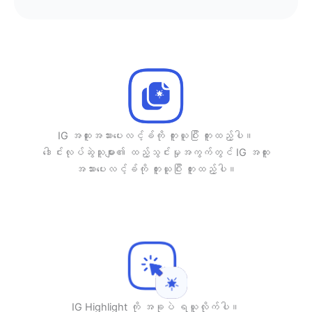
IG အထူးအသားပေးလင့်ခ်ကို ကူးယူပြီး ကူးထည့်ပါ။
ဒေါင်းလုပ်ဆွဲသူများ၏ ထည့်သွင်းမှုအကွက်တွင် IG အထူး
အသားပေးလင့်ခ်ကို ကူးယူပြီး ကူးထည့်ပါ။
IG Highlight ကို အခုပဲ ရယူလိုက်ပါ။