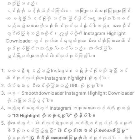
အသုံးပြုသနည်း။
၎င်းတို့ကို သင့်ကိုယ်ပိုင်ဖြစ်စေ၊ အခြားကျပန်းအသုံးပြုသူများဖြစ်
စေ မခွဲခြားဘဲ ၎င်းတို့ကို သင့်အား မြင်နိုင်သရွေ့ အဖုံးအပါအဝင်
မည်သည့်အသားပေးကိုမဆို ဒေါင်းလုဒ်လုပ်နိုင်ပါသည်။ အစောပိုင်း
တွင်ဖော်ပြခဲ့သည့်အတိုင်း၊ ကျွန်ုပ်တို့၏ Instagram Highlight
Downloader တွင် လုပ်ဆောင်ရလွယ်ကူသော မီးမောင်းထိုးပြထားသော ဒေါင်း
လုဒ်လုပ်ခြင်းအဆင့်များ ပါဝင်ပါသည်။ အောက်ဖော်ပြပါ
ညွှန်ကြားချက်များအတိုင်း ဒေါင်းလုဒ်လုပ်ကြည့်ပါ။
ပထမဦးစွာ မည်သည့် Instagram ပရိုဖိုင်ကိုမဆို သွားပြီး သင်
ဒေါင်းလုဒ်လုပ်လိုသော Instagram highlight ကိုဖွင့်ပါ။
လိပ်စာဘားမှ မီးမောင်းထိုးပြထားသည့် URL ကို ကူးယူပါ။
ယခု၊ Smoothdownloader Instagram Highlight Downloader
ကို အခြားတဘ်သို့ဖွင့်ပါ။
ထည့်သွင်းအကွက်တွင် Instagram အထူးအသားပေးလင့်ခ်ကို ကူးထည့်
ကာ
“IG Highlight ကို ယခုရယူပါ” ကိုနှိပ်ပါ။
ထို့နောက်တွင်၊ ဒေါင်းလုဒ်ဆွဲသူသည် တစ်ဦးချင်းရုပ်ပုံ သို့မဟုတ်
ဗီဒီယိုအစမ်းကြည့်ရှုပြီး “
ဒေါင်းလုဒ် IG ဓာတ်ပုံအလေးပေးဖော်ပြမှု
”
သို့မဟုတ် “
IG ဗီဒီယိုအလေးပေးဖော်ပြမှုကို
ဒေါင်းလုဒ်လုပ်ပါ ။ အဲဒါ