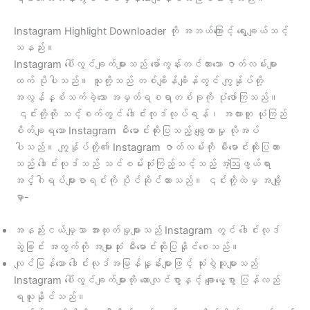
Instagram Highlight Downloader ကို အဘယ်ကြောင့် ရွေးချယ်သင့်
သနည်း။
Instagram ပေါ်လွင်ချက်များသည် မော်ကွန်းတင်ထားသော ဇာတ်လမ်းများ
ထက် ပိုပါသည်။ သူတို့သည် တစ်ချိန်ချိန်တွင် ကျွန်ုပ်တို့
အလွန်နှစ်သက်ခဲ့သော အမှတ်ရစရာတစ်ခုကို ပုံဖော်ကြသည်။
၎င်းတို့ကို သင့်စက်တွင် ဒေါင်းလုဒ်လုပ်ရန်၊ အလားတူ ယုံကြည်
စိတ်ချရသော Instagram မီးမောင်းထိုးပြသည့် ချွေတာမှု လိုအပ်
ပါသည်။ ကျွန်ုပ်တို့၏ Instagram ဇာတ်လမ်းကို မီးမောင်းထိုးပြထား
သည့် ဒေါင်းလုဒ်သည် သင်စမ်းသုံးကြည့်သင့်သည့် အံ့ဩဖွယ်ရာ
အင်္ဂါရပ်များစာရင်းကို ပိုင်ဆိုင်ထားသည်။ ၎င်းတို့ထဲမှ အချို့
မှာ-
အနည်းငယ်မျှသာ အားထုတ်မှုများသည် Instagram တွင် ဒေါင်းလုဒ်
ဆွဲခြင်း အထွက်ကို အများဆုံး မီးမောင်းထိုးပြနိုင်စေသည်။
လျင်မြန်သော ဒေါင်းလုဒ်အမြန်နှုန်းများဖြင့် သုံးစွဲသူများသည်
Instagram ပေါ်လွင်ချက်များကို ဆောလျင်စွာနှင့် ချောမွေ့စွာ ပြန်လည်
ရယူနိုင်သည်။