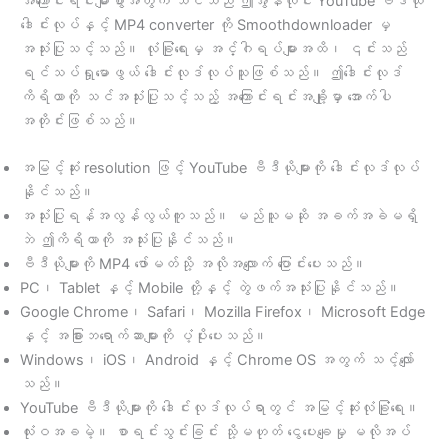
အကြောင်းရင်းများစွာအတွက် သင်သည် ဤအွန်လိုင်း YouTube ဗီဒီယို
ဒေါင်းလုပ်နှင့် MP4 converter ကို Smoothdownloader မှ
အသုံးပြုသင့်သည်။ လုံခြုံရေးမှ အင်္ဂါရပ်များအထိ၊ ၎င်းသည်
ရင်သပ်ရှုမောဖွယ် ဒေါင်းလုဒ်လုပ်သူဖြစ်သည်။ ဤဒေါင်းလုဒ်
ကိရိယာကို သင်အသုံးပြုသင့်သည့် အကြောင်းရင်းအချို့မှာ အောက်ပါ
အတိုင်းဖြစ်သည်။
အမြင့်ဆုံး resolution ဖြင့် YouTube ဗီဒီယိုများကို ဒေါင်းလုဒ်လုပ်
နိုင်သည်။
အသုံးပြုရန်အလွန်လွယ်ကူသည်။ မည်သူမဆို အခက်အခဲမရှိ
ဘဲ ဤကိရိယာကို အသုံးပြုနိုင်သည်။
ဗီဒီယိုများကို MP4 ဖော်မတ်သို့ အလိုအလျောက် ပြောင်းပေးသည်။
PC၊ Tablet နှင့် Mobile တို့နှင့် တွဲဖက်အသုံးပြုနိုင်သည်။
Google Chrome၊ Safari၊ Mozilla Firefox၊ Microsoft Edge
နှင့် အခြားဘရောက်ဆာများကို ပံ့ပိုးပေးသည်။
Windows၊ iOS၊ Android နှင့် Chrome OS အတွက် သင့်လျော်
သည်။
YouTube ဗီဒီယိုများကို ဒေါင်းလုဒ်လုပ်ရာတွင် အမြင့်ဆုံးလုံခြုံရေး။
လုံးဝအခမဲ့။ စာရင်းသွင်းခြင်း သို့မဟုတ် ငွေပေးချေမှု မလိုအပ်