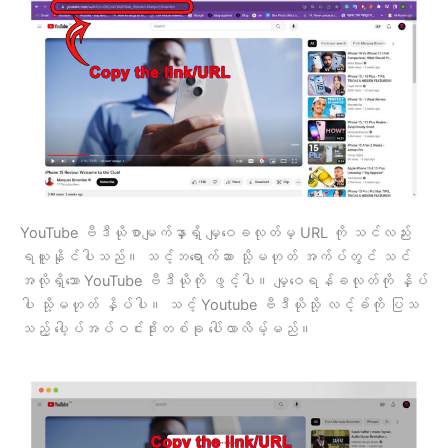
YouTube ဗီဒီယိုစာမျက်နှာရှိ မျှဝေခလုတ်မှ URL ကို သင်လည်း
ရယူနိုင်ပါသည်။ သင့်ဘရောက်ဆာ သို့မဟုတ် အက်ပ်တွင် သင်
အလိုရှိသော YouTube ဗီဒီယိုကို ဖွင့်ပါ။ မျှဝေရန်ခလုတ်ကို နှိပ်
ပါ သို့မဟုတ် နှိပ်ပါ။ သင့် Youtube ဗီဒီယိုသို့ လင့်ခ်ကို ပြသ
သည့် ပေါ့ပ်အပ်ဝင်းဒိုးတစ်ခု ပေါ်လာလိမ့်မည်။