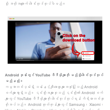
သို့ အလိုအလျောက် ဒေါင်းလုဒ်လုပ်ပါမည်။
Android ဖုန်းတွင် YouTube ဗီဒီယိုများကို မည်သို့ဒေါင်းလုဒ်လုပ်
မည်နည်း။
ကမ္ဘာတစ်ဝှမ်းရှိ သန်းနှင့်ချီသောလူများအသုံးပြုသည့် Android
စက်များစွာရှိသည်။ ၎င်းတို့အများစုသည် ၎င်းတို့၏ Android စက်
များတွင် YouTube ဗီဒီယိုများကို ဒေါင်းလုဒ်လုပ်ရန် ကိရိယာတစ်ခု
လိုအပ်သည်။ Android ထုတ်ကုန်များတွင် Samsung၊ Xiaomi၊