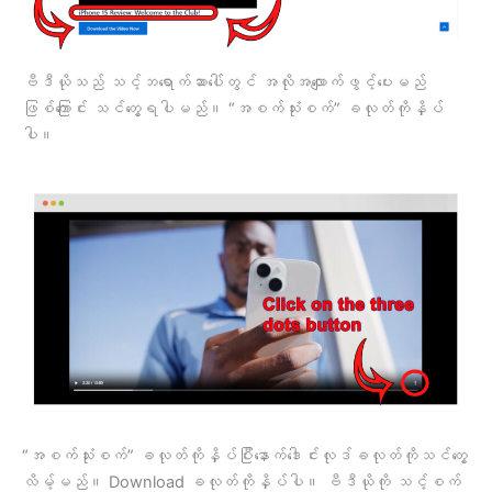
ဗီဒီယိုသည် သင့်ဘရောက်ဆာပေါ်တွင် အလိုအလျောက်ဖွင့်ပေးမည်
ဖြစ်ကြောင်း သင်တွေ့ရပါမည်။ “အစက်သုံးစက်” ခလုတ်ကိုနှိပ်
ပါ။
“အစက်သုံးစက်” ခလုတ်ကိုနှိပ်ပြီးနောက်ဒေါင်းလုဒ်ခလုတ်ကိုသင်တွေ့
လိမ့်မည်။ Download ခလုတ်ကိုနှိပ်ပါ။ ဗီဒီယိုကို သင့်စက်