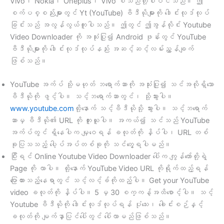
Vivo၊ Nokia၊ Oneplus၊ Vivo စသည်တို့ပါဝင်သည်။ ဤ
စက်ပစ္စည်းများတွင် Yt (YouTube) ဗီဒီယိုများကို ဒေါင်းလုဒ်လုပ်
ခြင်းသည် အလွန်လွယ်ကူပါသည်။ ဤတွင် ဤအွန်လိုင်း Youtube
Video Downloader ကို အသုံးပြု၍ Android ဖုန်းတွင် YouTube
ဗီဒီယိုများကို ဒေါင်းလုဒ်လုပ်နည်း အဆင့်ဆင့်လမ်းညွှန်ချက်
ဖြစ်သည်။
YouTube အက်ပ် သို့မဟုတ် ဘရောက်ဆာကို အသုံးပြု၍ သင်အလိုရှိသော
ဗီဒီယိုကို ဖွင့်ပါ။ သင့်ဘရောက်ဆာတွင်၊ သို့သွားပါ။
www.youtube.com
ထို့နောက် သင့်ဗီဒီယိုသို့ သွားပါ။ သင့်ဘရောက်
ဆာမှ ဗီဒီယို၏ URL ကို ကူးယူပါ။ အကယ်၍ သင်သည် YouTube
အက်ပ်တွင် ရှိနေပါက မျှဝေရန် ခလုတ်ကို နှိပ်ပါ၊ URL တစ်
ခုပြသသည့် ပေါ့ပ်အပ်တစ်ခုကို သင်တွေ့ရပါမည်။
ပြီးရင် Online Youtube Video Downloader ပေါ်က ကျွန်တော်တို့ရဲ့
Page ကို လာပါ။ ထို့နောက် YouTube Video URL ကိုရိုက်ထည့်ရန်
ပြောထားသည့်နေရာတွင် သင့်လင့်ခ်ကိုထည့်ပါ။ Get your YouTube
video ခလုတ်ကို နှိပ်ပါ။ 5 မှ 30 စက္ကန့်အထိစောင့်ပါ။ သင့်
Youtube ဗီဒီယိုကို ဒေါင်းလုဒ်လုပ်ရန် ပုံသေး၊ ခေါင်းစဉ်နှင့်
ခလုတ်ကို မျက်နှာပြင်ပေါ်တွင် ပေါ်လာမည်ဖြစ်သည်။