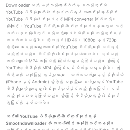
Downloader သည် မည်သည့်ဆော့ဖ်ဝဲလ်မှ မထည့်သွင်းဘဲ
YouTube ဗီဒီယိုများကို ဒေါင်းလုဒ်လုပ်ရန် အကောင်းဆုံးအွန်လိုင်း
YouTube ဗီဒီယိုဒေါင်းလုပ်နှင့် MP4 converter ဖြစ်သည်။
ထို့ကြောင့်၊ YouTube ဗီဒီယိုများကို ဒေါင်းလုဒ်လုပ်ရန်အတွက် သင့်
စက်ပစ္စည်းပေါ်တွင် မည်သည့်ဆော့ဖ်ဝဲလ်ကိုမဆို ထည့်သွင်းရန်
အခက်အခဲမရှိပါ။ ထို့အပြင် HD 4K၊ 1080p နှင့် 720p
ကဲ့သို့သော အရည်အသွေးအကောင်းဆုံး YouTube ဗီဒီယိုများကို သင်ရရှိ
မည်ဖြစ်သည်။ ဗီဒီယိုကို ဒေါင်းလုဒ်လုပ်သောအခါ၊ ၎င်းသည်
အလိုအလျောက် MP4 အဖြစ်သို့ ပြောင်းလဲသွားမည်ဖြစ်သည်။ ထို့ကြောင့်
YouTube ဗီဒီယိုကို MP4 သို့ပြောင်းရန် စိတ်ပူစရာမလိုပါ။ ဤ
ကိရိယာကို အသုံးပြု၍ ကွန်ပျူတာများ၊ တက်ဘလက်များနှင့် မိုဘိုင်းလ်
(iPhone နှင့် Android) တို့ကဲ့သို့ မတူညီသော စက်များတွင် YouTube
ဗီဒီယိုများကို ချောမွေ့စွာ ဒေါင်းလုဒ်လုပ်နိုင်သည် ထို့အပြင်၊ ၎င်း
သည် လုံးဝအခမဲ့ဖြစ်သည်။ ထို့ကြောင့် ဗီဒီယိုများကဲ့သို့ ဒေါင်းလုဒ်
ဆွဲခြင်းကို နှစ်သက်ပါ။
သင်၏ YouTube ဗီဒီယိုများကို ဒေါင်းလုဒ်လုပ်ရန်
Smoothdownloader ကို အဘယ်ကြောင့် အသုံးပြုသင့်သနည်း။