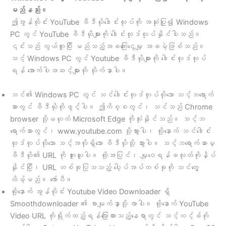
မည်နည်း။
ဤအွန်လိုင်း YouTube ဗီဒီယိုဒေါင်းလုပ်ကို အသုံးပြု၍ Windows
PC တွင် YouTube ဗီဒီယိုများကို ဒေါင်းလုဒ်လုပ်နိုင်ပါသည်။
၎င်းသည် လွယ်ကူပြီး မည်သည့်အခကြေးငွေမျှ အခမဲ့ဖြစ်သည်။
သင့် Windows PC တွင် Youtube ဗီဒီယိုများကို ဒေါင်းလုဒ်လုပ်
ရန် အောက်ပါအဆင့်များကို လိုက်နာပါ။
သင်၏ Windows PC တွင် သင်ဒေါင်းလုဒ်လုပ်လိုသော သင့်ဘရောက်
ဆာတွင် ဗီဒီယိုကိုဖွင့်ပါ။ ဤကိစ္စတွင်၊ သင်သည် Chrome
browser သို့မဟုတ် Microsoft Edge ကိုသုံးနိုင်သည်။ သင့်ဘ
ရောက်ဆာတွင်၊ www.youtube.com သို့သွားပါ၊ ထို့နောက် သင်ဒေါင်း
လုဒ်လုပ်လိုသော သင့်အလိုရှိသော ဗီဒီယိုသို့ သွားပါ။ သင့်ဘရောက်ဆာမှ
ဗီဒီယို၏ URL ကို ကူးယူပါ။ ထို့အပြင်၊ မျှဝေရန်ခလုတ်ကိုနှိပ်
နိုင်ပြီး၊ URL တစ်ခုပြသသည့် ပေါ့ပ်အပ်တစ်ခုကို သင်တွေ့
လိမ့်မည်။ ကော်ပီ။
ထို့နောက် အွန်လိုင်း Youtube Video Downloader ရှိ
Smoothdownloader ၏ စာမျက်နှာသို့ လာပါ။ ထို့နောက် YouTube
Video URL ကိုရိုက်ထည့်ရန်ပြောထားသည့်နေရာတွင် သင့်လင့်ခ်ကို