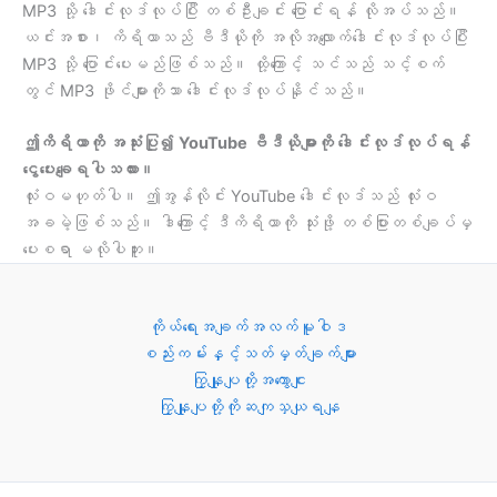
MP3 သို့ ဒေါင်းလုဒ်လုပ်ပြီး တစ်ဦးချင်း ပြောင်းရန် လိုအပ်သည်။
ယင်းအစား၊ ကိရိယာသည် ဗီဒီယိုကို အလိုအလျောက်ဒေါင်းလုဒ်လုပ်ပြီး
MP3 သို့ ပြောင်းပေးမည်ဖြစ်သည်။ ထို့ကြောင့် သင်သည် သင့်စက်
တွင် MP3 ဖိုင်များကိုသာ ဒေါင်းလုဒ်လုပ်နိုင်သည်။
ဤကိရိယာကို အသုံးပြု၍ YouTube ဗီဒီယိုများကို ဒေါင်းလုဒ်လုပ်ရန်
ငွေပေးချေရပါသလား။
လုံးဝမဟုတ်ပါ။ ဤအွန်လိုင်း YouTube ဒေါင်းလုဒ်သည် လုံးဝ
အခမဲ့ဖြစ်သည်။ ဒါကြောင့် ဒီကိရိယာကို သုံးဖို့ တစ်ပြားတစ်ချပ်မှ
ပေးစရာ မလိုပါဘူး။
ကိုယ်ရေးအချက်အလက်မူဝါဒ
စည်းကမ်းနှင့်သတ်မှတ်ချက်များ
ကြှနျုပျတို့အကွောငျး
ကြှနျုပျတို့ကိုဆကျသှယျရနျ