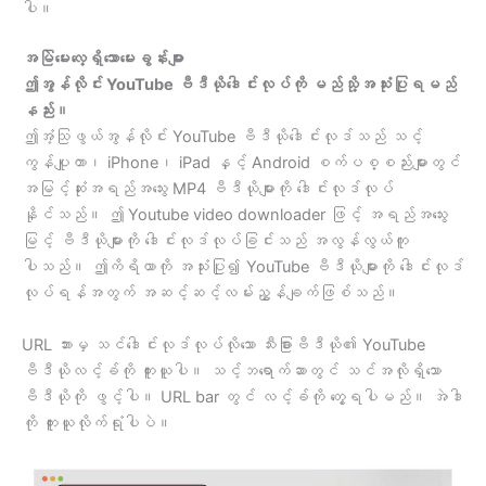
ပါ။
အမြဲမေးလေ့ရှိသောမေးခွန်းများ
ဤအွန်လိုင်း YouTube ဗီဒီယိုဒေါင်းလုပ်ကို မည်သို့အသုံးပြုရမည်
နည်း။
ဤအံ့သြဖွယ်အွန်လိုင်း YouTube ဗီဒီယိုဒေါင်းလုဒ်သည် သင့်
ကွန်ပျူတာ၊ iPhone၊ iPad နှင့် Android စက်ပစ္စည်းများတွင်
အမြင့်ဆုံးအရည်အသွေး MP4 ဗီဒီယိုများကို ဒေါင်းလုဒ်လုပ်
နိုင်သည်။ ဤ Youtube video downloader ဖြင့် အရည်အသွေး
မြင့် ဗီဒီယိုများကို ဒေါင်းလုဒ်လုပ်ခြင်းသည် အလွန်လွယ်ကူ
ပါသည်။ ဤကိရိယာကို အသုံးပြု၍ YouTube ဗီဒီယိုများကို ဒေါင်းလုဒ်
လုပ်ရန်အတွက် အဆင့်ဆင့်လမ်းညွှန်ချက်ဖြစ်သည်။
URL ဘားမှ သင်ဒေါင်းလုဒ်လုပ်လိုသော သီးခြားဗီဒီယို၏ YouTube
ဗီဒီယိုလင့်ခ်ကို ကူးယူပါ။ သင့်ဘရောက်ဆာတွင် သင်အလိုရှိသော
ဗီဒီယိုကို ဖွင့်ပါ။ URL bar တွင် လင့်ခ်ကို တွေ့ရပါမည်။ အဲဒါ
ကို ကူးယူလိုက်ရုံပါပဲ။