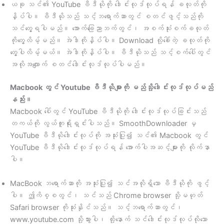
ယခု သင်၏ YouTube ဗီဒီယိုကို ဒေါင်းလုဒ်လုပ်ရန် ခလုတ်ကို
နှိပ်ပါ။ ဗီဒီယိုသည် သင့်ဘရောက်ဆာတွင် စတင်ဖွင့်သည်ကို
သင်တွေ့ရပါမည်။ အောက်ခြေညာဘက်တွင်၊ အစက်သုံးစက်ခလုတ်
ကိုတွေ့လိမ့်မည်။ အဲဒါကိုနှိပ်ပါ။ Download လို့ခေါ်တဲ့ ခလုတ်ကို
တွေ့ပါလိမ့်မယ်။ အဲဒါကိုနှိပ်ပါ။ ဗီဒီယိုသည် သင့်စက်ပေါ်တွင်
အလိုအလျောက် စတင်ဒေါင်းလုဒ်လုပ်ပါမည်။
Macbook တွင် Youtube ဗီဒီယိုများကို မည်သို့ဒေါင်းလုဒ်လုပ်မည်
နည်း။
Macbook ပေါ်တွင် YouTube ဗီဒီယိုကို ဒေါင်းလုဒ်လုပ်ခြင်းသည်
တကယ်ကို လွယ်ကူရိုးရှင်းပါသည်။ SmoothDownloader မှ
YouTube ဗီဒီယိုဒေါင်းလုပ်ကို အသုံးပြု၍ သင်၏ Macbook တွင်
YouTube ဗီဒီယိုဒေါင်းလုဒ်လုပ်ရန် အောက်ပါအဆင့်များကို လိုက်နာ
ပါ။
MacBook ဘရောက်ဆာကို အသုံးပြု၍ သင်အလိုရှိသော ဗီဒီယိုကို ဖွင့်
ပါ။ ဤကိစ္စတွင်၊ သင်သည် Chrome browser သို့မဟုတ်
Safari browser ကိုသုံးနိုင်သည်။ သင့်ဘရောက်ဆာတွင်၊
www.youtube.com သို့သွားပါ၊ ထို့နောက် သင်ဒေါင်းလုဒ်လုပ်လိုသော