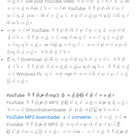
ထည့်ပါ။ Get your YouTube video ခလုတ်ကို နှိပ်ပါ။ 5 မှ 30
စက္ကန့်အထိစောင့်ပါ။ သင်၏ YouTube ဗီဒီယိုကို ဒေါင်းလုဒ်
လုပ်ရန် ပုံသေး၊ ခေါင်းစဉ်နှင့် ခလုတ်သည် မျက်နှာပြင်ပေါ်တွင်
ပေါ်လာပါသည်။
ယခု သင်၏ YouTube ဗီဒီယိုကို ဒေါင်းလုဒ်လုပ်ရန် ခလုတ်ကို
နှိပ်ပါ။ ဗီဒီယိုသည် သင့်ဘရောက်ဆာတွင် စတင်ဖွင့်သည်ကို
သင်တွေ့ရပါမည်။ အောက်ခြေညာဘက်တွင်၊ အစက်သုံးစက်ခလုတ်
ကိုတွေ့လိမ့်မည်။ အဲဒါကိုနှိပ်ပါ။
ပြီးရင် Download လို့ ခေါ်တဲ့ ခလုတ်ကို တွေ့ပါလိမ့်မယ်။ အဲဒါကို
နှိပ်ပါ။ ဗီဒီယိုကို သိမ်းဆည်းလိုသည့်နေရာကို ရွေးပါ။ ဗီဒီယိုသည်
သင့် Windows Pc တွင် အလိုအလျောက် စတင်ဒေါင်းလုဒ်လုပ်မည်
ဖြစ်သည်။
YouTube ဗီဒီယိုများကို mp3 သို့ မည်သို့ပြောင်းနိုင်သနည်း။
YouTube ဗီဒီယိုများကို MP3 သို့ပြောင်းရန် နည်းလမ်းများစွာရှိသည်။
ဒါပေမယ့် Smoothdownloader ကို သုံးဖို့ အကြံပြုထားပါတယ်။
YouTube MP3 downloader နှင့် converter
. ၎င်းသည် သင့်အား
Youtube ဗီဒီယိုများကို MP3 သို့ အလွယ်တကူ ဒေါင်းလုဒ်လုပ်ပြီး
ပြောင်းနိုင်စေမည်ဖြစ်သည်။ တကယ်တော့၊ သင်သည် ဗီဒီယိုများကို