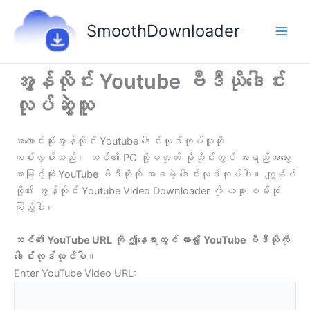
Skip
to
SmoothDownloader
content
အွန်လိုင်း Youtube ဗီဒီယိုဒေါင်း
လုပ်ဆွဲသူ
အကောင်းဆုံးအွန်လိုင်း Youtube ဒေါင်းလုဒ်လုပ်သူကို
ကမ်းလှမ်းသည်။ သင်၏ PC သို့မဟုတ် မိုဘိုင်းတွင် အရည်အသွေး
အမြင့်ဆုံး YouTube ဗီဒီယိုကို အခမဲ့ ဒေါင်းလုဒ်လုပ်ပါ။ ကျွန်ုပ်
တို့၏ အွန်လိုင်း Youtube Video Downloader ကို ယခု စမ်းသုံး
ကြည့်ပါ။
သင်၏ YouTube URL ကို ဤနေရာတွင် ထား၍ YouTube ဗီဒီယိုကို
ဒေါင်းလုဒ်လုပ်ပါ။
Enter YouTube Video URL: