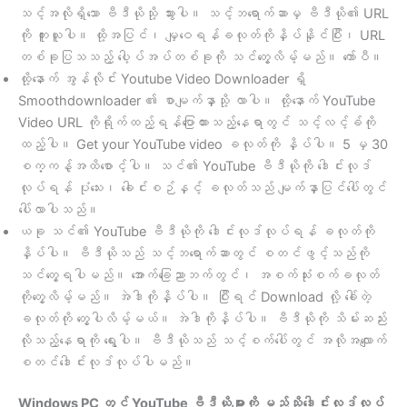
သင့်အလိုရှိသော ဗီဒီယိုသို့ သွားပါ။ သင့်ဘရောက်ဆာမှ ဗီဒီယို၏ URL
ကို ကူးယူပါ။ ထို့အပြင်၊ မျှဝေရန်ခလုတ်ကိုနှိပ်နိုင်ပြီး၊ URL
တစ်ခုပြသသည့် ပေါ့ပ်အပ်တစ်ခုကို သင်တွေ့လိမ့်မည်။ ကော်ပီ။
ထို့နောက် အွန်လိုင်း Youtube Video Downloader ရှိ
Smoothdownloader ၏ စာမျက်နှာသို့ လာပါ။ ထို့နောက် YouTube
Video URL ကိုရိုက်ထည့်ရန်ပြောထားသည့်နေရာတွင် သင့်လင့်ခ်ကို
ထည့်ပါ။ Get your YouTube video ခလုတ်ကို နှိပ်ပါ။ 5 မှ 30
စက္ကန့်အထိစောင့်ပါ။ သင်၏ YouTube ဗီဒီယိုကို ဒေါင်းလုဒ်
လုပ်ရန် ပုံသေး၊ ခေါင်းစဉ်နှင့် ခလုတ်သည် မျက်နှာပြင်ပေါ်တွင်
ပေါ်လာပါသည်။
ယခု သင်၏ YouTube ဗီဒီယိုကို ဒေါင်းလုဒ်လုပ်ရန် ခလုတ်ကို
နှိပ်ပါ။ ဗီဒီယိုသည် သင့်ဘရောက်ဆာတွင် စတင်ဖွင့်သည်ကို
သင်တွေ့ရပါမည်။ အောက်ခြေညာဘက်တွင်၊ အစက်သုံးစက်ခလုတ်
ကိုတွေ့လိမ့်မည်။ အဲဒါကိုနှိပ်ပါ။ ပြီးရင် Download လို့ ခေါ်တဲ့
ခလုတ်ကို တွေ့ပါလိမ့်မယ်။ အဲဒါကိုနှိပ်ပါ။ ဗီဒီယိုကို သိမ်းဆည်း
လိုသည့်နေရာကို ရွေးပါ။ ဗီဒီယိုသည် သင့်စက်ပေါ်တွင် အလိုအလျောက်
စတင်ဒေါင်းလုဒ်လုပ်ပါမည်။
Windows PC တွင် YouTube ဗီဒီယိုများကို မည်သို့ဒေါင်းလုဒ်လုပ်