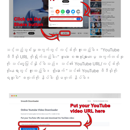
သင့်ထည့်သွင်းမှုအကွက်တွင် လင့်ခ်ကို ကူးထည့်ပါ။ “YouTube
ဗီဒီယို URL ကိုရိုက်ထည့်ပါ-” ဟူသော စကားလုံးများဘေးမှ အကွက်တစ်ခု
ကို သင်တွေ့မြင်နိုင်ပါသည်။ သင်၏ YouTube URL/လင့်ခ်ကို
ထိုနေရာတွင် ကူးထည့်ပါ။ ထို့နောက် “သင်၏ YouTube ဗီဒီယိုကို
ရယူပါ” ခလုတ်ကို နှိပ်ပါ သို့မဟုတ် နှိပ်ပါ။