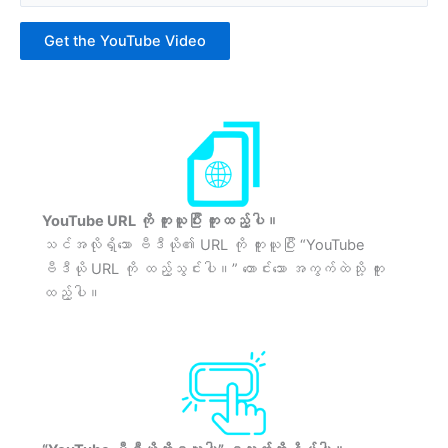
Get the YouTube Video
YouTube URL ကို ကူးယူပြီး ကူးထည့်ပါ။
သင်အလိုရှိသော ဗီဒီယို၏ URL ကို ကူးယူပြီး “YouTube
ဗီဒီယို URL ကို ထည့်သွင်းပါ။” တောင်းသော အကွက်ထဲသို့ ကူး
ထည့်ပါ။