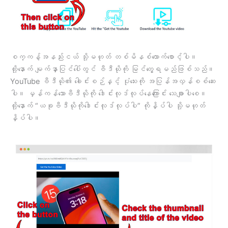
စက္ကန့်အနည်းငယ် သို့မဟုတ် တစ်မိနစ်လောက်စောင့်ပါ။
ထို့နောက် မျက်နှာပြင်ပေါ်တွင် ဗီဒီယိုကို မြင်တွေ့ရမည်ဖြစ်သည်။
YouTube ဗီဒီယို၏ ခေါင်းစဉ်နှင့် ပုံသေးကို အပြန်အလှန်စစ်ဆေး
ပါ။ မှန်ကန်သောဗီဒီယိုကို ဒေါင်းလုဒ်လုပ်နေကြောင်း သေချာပါစေ။
ထို့နောက် “ယခုဗီဒီယိုကိုဒေါင်းလုဒ်လုပ်ပါ” ကိုနှိပ်ပါ သို့မဟုတ်
နှိပ်ပါ။