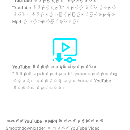
“YouTube ဗီဒီယိုကိုရယူပါ” ခလုတ်ကိုနှိပ်ပါ။
“YouTube ဗီဒီယိုကိုရယူပါ” ခလုတ်ကို နှိပ်ပါ သို့မဟုတ်
နှိပ်ပါ။ ဗီဒီယိုသည် အမြင့်ဆုံးကြည်လင်ပြတ်သားမှုရှိသော
Mp4 သို့ အလိုအလျောက်ပြောင်းသွားပါမည်။
YouTube ဗီဒီယိုကို အခမဲ့ဒေါင်းလုဒ်လုပ်ပါ။
“ဗီဒီယိုကိုယခုဒေါင်းလုဒ်လုပ်ပါ” ဟုခေါ်သောခလုတ်ကိုသင်တွေ့
လိမ့်မည်။ ၎င်းကိုနှိပ်ပြီး သင့်စက်ပေါ်တွင် YouTube
ဗီဒီယိုကို ဒေါင်းလုဒ်လုပ်ပါ။
အကောင်းဆုံး YouTube မှ MP4 ဒေါင်းလုဒ်နှင့် ပြောင်းစက်
Smoothdownloader မှ အွန်လိုင်း YouTube Video