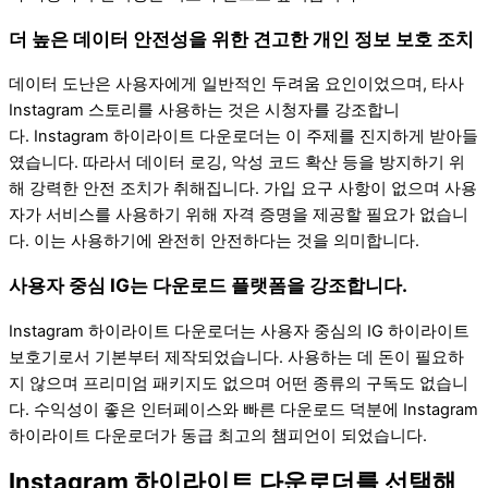
더 높은 데이터 안전성을 위한 견고한 개인 정보 보호 조치
데이터 도난은 사용자에게 일반적인 두려움 요인이었으며, 타사
Instagram 스토리를 사용하는 것은 시청자를 강조합니
다. Instagram 하이라이트 다운로더는 이 주제를 진지하게 받아들
였습니다. 따라서 데이터 로깅, 악성 코드 확산 등을 방지하기 위
해 강력한 안전 조치가 취해집니다. 가입 요구 사항이 없으며 사용
자가 서비스를 사용하기 위해 자격 증명을 제공할 필요가 없습니
다. 이는 사용하기에 완전히 안전하다는 것을 의미합니다.
사용자 중심 IG는 다운로드 플랫폼을 강조합니다.
Instagram 하이라이트 다운로더는 사용자 중심의 IG 하이라이트
보호기로서 기본부터 제작되었습니다. 사용하는 데 돈이 필요하
지 않으며 프리미엄 패키지도 없으며 어떤 종류의 구독도 없습니
다. 수익성이 좋은 인터페이스와 빠른 다운로드 덕분에 Instagram
하이라이트 다운로더가 동급 최고의 챔피언이 되었습니다.
Instagram 하이라이트 다운로더를 선택해