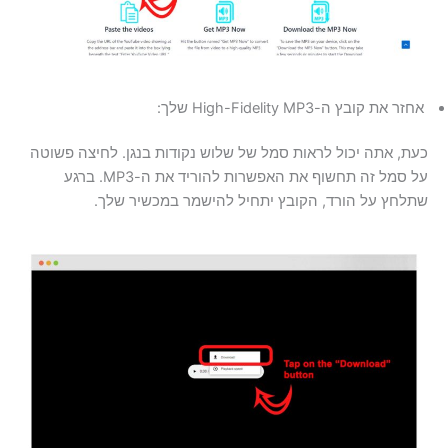
אחזר את קובץ ה-High-Fidelity MP3 שלך:
כעת, אתה יכול לראות סמל של שלוש נקודות בנגן. לחיצה פשוטה
על סמל זה תחשוף את האפשרות להוריד את ה-MP3. ברגע
שתלחץ על הורד, הקובץ יתחיל להישמר במכשיר שלך.