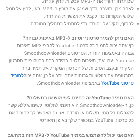
שכותרתו "הורד את ה-MP3 עכשיו". לחץ על זה.
לאחר מכן, תועברו לדף שמנגן את קובץ ה-MP3. כאן, לחץ על סמל
שלוש הנקודות כדי לקבל את אפשרות ההורדה.
לבסוף, הקש על "הורד" כדי להתחיל בתהליך ההורדה.
האם ניתן להמיר סרטוני יוטיוב ל-MP3 באיכות גבוהה?
כן! אתה יכול להמיר כל סרטוני YouTube לקבצי MP3 באיכות
גבוהה באמצעות הורדת הסרטונים Smoothdownloader
YouTube. עם זאת, האיכות תלויה במידה רבה ברזולוציית הסרטון
המקורי ובקצב הסיביות של הסרטון המקורי. אז, תמיד בחר
בסרטונים עם רזולוציות גבוהות יותר. יתר על כן, אתה יכול
להוריד
סרטוני YouTube
באמצעות Smoothdownloader.
האם ממיר YouTube זה בחינם לשימוש או בתשלום?
כן, ה-Smoothdownloader הוא חינמי לחלוטין לשימוש ללא קשר
למגבלות כל מנוי, תשלום או הורדה. אז, זה מאפשר לך להוריד את
כל סרטוני YouTube במכשיר שלך באופן תיאורטי.
האם אני יכול להשתמש בממיר YouTube ל-MP3 הזה במחשב