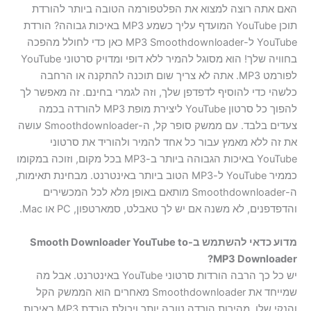
האם אתה רוצה למצוא את הפלטפורמה הטובה ביותר להורדת
תוכן YouTube המועדף עליך כשמע MP3 באיכות גבוהה? הורדת
YouTube ל-MP3 Smoothdownloader כאן כדי לחולל מהפכה
בחוויה שלך! הוא מסוגל להמיר ללא דופי ומדויק סרטוני YouTube
לפורמט MP3. אתה לא צריך שום תוכנה להתקנה או הרחבה
כלשהי כדי להוסיף לדפדפן שלך, וזה לגמרי בחינם. זה מאפשר לך
להפוך כל סרטון YouTube ליצירת מופת MP3 להורדה בכמה
צעדים בלבד. עם ממשק סופר קל, ה-Smoothdownloader עושה
את זה ללא מאמץ עבור כל אחד להמיר ולהוריד את סרטוני
YouTube באיכות הגבוהה ביותר ב-MP3 בכל מקום, וזוכה במקומו
כממיר YouTube ל-MP3 הטוב ביותר באינטרנט. מבחינת תאימות,
ה-Smoothdownloader מותאם באופן מלא לכל המכשירים
והדפדפנים, לא משנה אם יש לך טאבלט, סמארטפון, PC או Mac.
מדוע כדאי להשתמש ב-Smooth Downloader YouTube to
MP3 Downloader?
יש כל כך הרבה הורדות סרטוני YouTube באינטרנט. אבל מה
שמייחד את Smoothdownloader מאחרים הוא הממשק הקל
והנקי שלו, מהירות הורדה טובה יותר ויכולת הורדת MP3 באיכות