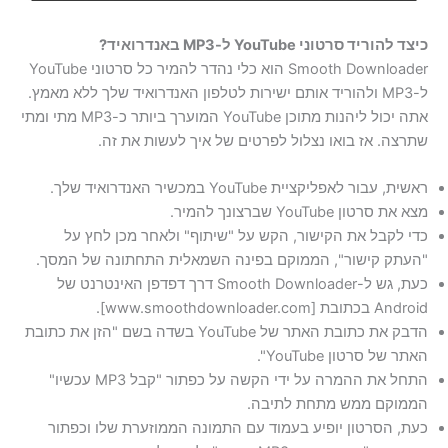
כיצד להוריד סרטוני YouTube ל-MP3 באנדרואיד?
Smooth Downloader הוא כלי נהדר להמיר כל סרטוני YouTube
ל-MP3 ולהוריד אותם ישירות לטלפון האנדרואיד שלך ללא מאמץ.
אתה יכול ליהנות מתוכן YouTube המוערך ביותר כ-MP3 מתי ומתי
שתרצה. אז בואו נצלול לפרטים של איך לעשות את זה.
ראשית, עבור לאפליקציית YouTube במכשיר האנדרואיד שלך.
מצא את סרטון YouTube שברצונך להמיר.
כדי לקבל את הקישור, הקש על "שיתוף" ולאחר מכן לחץ על
"העתק קישור", הממוקם בפינה השמאלית התחתונה של המסך.
כעת, גש ל-Smooth Downloader דרך דפדפן האינטרנט של
Android בכתובת [www.smoothdownloader.com].
הדבק את כתובת האתר של YouTube בשדה בשם "הזן את כתובת
האתר של סרטון YouTube".
התחל את ההמרה על ידי הקשה על כפתור "קבל MP3 עכשיו"
הממוקם ממש מתחת לתיבה.
כעת, הסרטון יופיע בעמוד עם התמונה הממוזערת שלו וכפתור