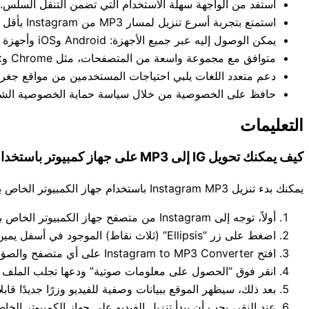
استفد من الواجهة سهلة الاستخدام التي تضمن التنقل السلس.
استمتع بتجربة أسرع تنزيل لمسار MP3 من Instagram بأقل عدد من الخطوات المطلوبة.
يمكن الوصول إليه عبر جميع الأجهزة: Android وiOS وأجهزة الكمبيوتر التي تعمل بنظام Windows والهواتف المحمولة والأجهزة اللوحية والمزيد.
متوافق مع مجموعة واسعة من المتصفحات، مثل Chrome وFirefox وSafari وEdge وBaidu وما إلى ذلك.
دعم متعدد اللغات يلبي احتياجات المستخدمين من مواقع جغرا
حافظ على الخصوصية من خلال سياسة حماية الخصوصية الشفافة
التعليمات
كيف يمكنك تحويل IG إلى MP3 على جهاز كمبيوتر باستخدام Instagram to MP3 Converter؟
يمكنك بدء تنزيل Instagram MP3 باستخدام جهاز الكمبيوتر الخاص بك بسهولة شديدة. الخطوات بالنص والصور هي كما يلي:
أولاً، توجه إلى Instagram من متصفح جهاز الكمبيوتر الخاص بك وحدد الفيديو أو المقطع المطلوب الذي تريد تحويله.
اضغط على زر “Ellipsis” (ثلاث نقاط) الموجود في أسفل يمين الفيديو وخيار “نسخ الرابط”.
افتح Instagram to MP3 Converter على أي متصفح والصق الرابط في حقل الإدخال.
انقر فوق “الحصول على معلومات صوتية” ودعها تجلب الملف 
بعد ذلك، سيظهر الموقع ببيانات وصفية للفيديو وزرًا جديدًا قابلاً للنقر يسمى
عند النقر، يجب أن يبدأ تنزيل الفيديو على جهاز الكمبيوتر الخاص 