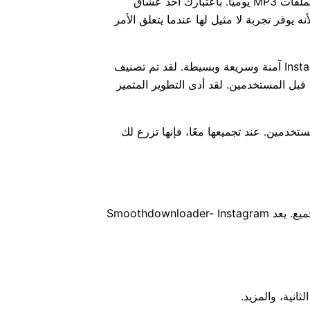
لقد تطور برنامج Instagram to MP3 Converter بواسطة Smoothdownloader ليصبح أداة ضرورية لحفظ مقاطع فيديو Instagram كملفات MP3 يوميًا. باعتبارك أحد عشاق
ه حدًا لهذا المسعى لأنه يوفر تجربة لا مثيل لها عندما يتعلق الأمر
في البداية، تم تطويره من خلال مراعاة راحة المستخدم في جميع جوانب استخدامه. كمستخدم، يجب أن تبحث عن أداة تنزيل Instagram mp3 آمنة وسريعة وبسيطة. لقد تم تصنيف
م من قبل المستخدمين. لقد أدى التطوير المتميز
تخدمين. عند تجميعها معًا، فإنها تزرع لك
نظرًا لأن الإنترنت يشهد عددًا متزايدًا من محولات Instagram MP3 المماثلة، فلا تزال هناك تكهنات بين المستخدمين بشأن الأفضل بين الجميع. يعد Smoothdownloader- Instagram