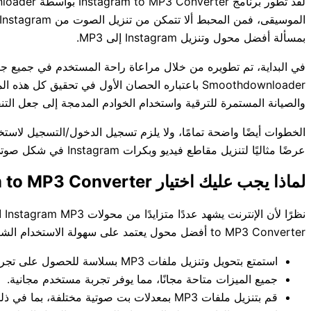
بمسألة أفضل محول وتنزيل Instagram إلى MP3.
Smoothdownloader باعتباره الحصان الأول في تحقيق
والصيانة المستمرة للترقية واستخدام الخوادم المدمجة إلى جعل التن
الخطوات أيضًا واضحة تمامًا، ولا يلزم تسجيل الدخول/التسجيل لاستخد
عرضًا مثاليًا لتنزيل مقاطع فيديو وبكرات Instagram في شكل صوتي مثالي بدون فقدان.
لماذا يجب عليك اختيار Instagram to MP3 Converter؟
to MP3 Converter أفضل محول يعتمد على سهولة الاستخدام الشاملة والرأي الشائع. فيما يلي قائمة ببعض الميزات الرئيسية:
استمتع بتحويل وتنزيل ملفات MP3 بسلاسة للحصول على تجربة مثالية للصور.
جميع الميزات متاحة مجانًا، مما يوفر تجربة مستخدم مجانية.
قم بتنزيل ملفات MP3 بمعدلات بت صوتية مختلفة، بما في ذلك 64 كيلوبت في الثانية، و128 كيلوبت في الثانية، و320 كيلوبت في الثانية، والمزيد.