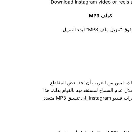
كملف MP3
 “تنزيل ملف MP3” لبدء التنزيل.
هدة مقاطع الفيديو على منصات التواصل الاجتماعي المختلفة، مثل Instagram. أثناء القيام بذلك، ليس من الغريب أن تجد بعض المقاطع
زك للاستخدام دون الاتصال بالإنترنت، يضع Instagram حاجزًا على ذلك من خلال عدم السماح لمستخدميه بالقيام بذلك. هذا
هو المكان الذي يأتي فيه برنامج Smoothdownloader- Instagram to MP3 Converter لإنقاذك من خلال السماح لك بتحويل وتنزيل بكرات فيديو Instagram إلى تنسيق MP3 متعدد