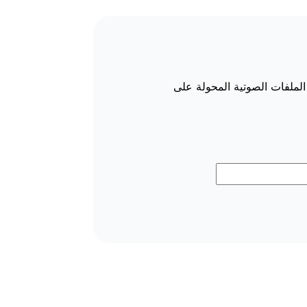
 قم بتحويل مقاطع فيديو وبكرات Instagram إلى ملفات MP3 وقم بتنزيل الملفات الصوتية المحولة على