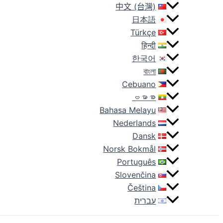
中文 (台灣)
日本語
Türkçe
हिन्दी
한국어
বাংলা
Cebuano
ဗမာစာ
Bahasa Melayu
Nederlands
Dansk
Norsk Bokmål
Português
Slovenčina
Čeština
עברית